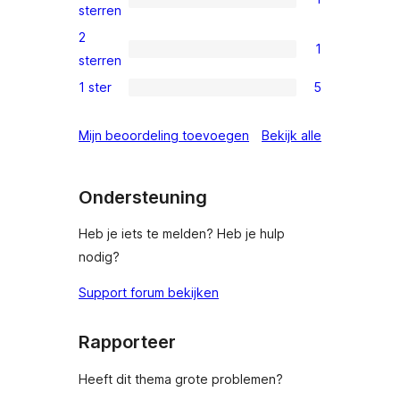
sterren
1
sterren
beoordelingen
3
2
1
ster
1
sterren
beoordeling
2
1 ster
5
5
ster
1
beoordeling
beoordeling
Mijn beoordeling toevoegen
Bekijk alle
sterren
beoordelingen
Ondersteuning
Heb je iets te melden? Heb je hulp
nodig?
Support forum bekijken
Rapporteer
Heeft dit thema grote problemen?