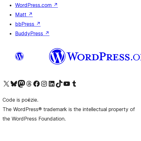
WordPress.com
↗
Matt
↗
bbPress
↗
BuddyPress
↗
Bezoek ons X (voorheen Twitter) account
Bezoek ons Bluesky account
Bezoek ons Mastodon account
Bezoek ons Threads account
Onze Facebook pagina bezoeken
Bezoek ons Instagram account
Bezoek ons LinkedIn account
Bezoek ons TikTok account
Bezoek ons YouTube kanaal
Bezoek ons Tumblr account
Code is poëzie.
The WordPress® trademark is the intellectual property of
the WordPress Foundation.