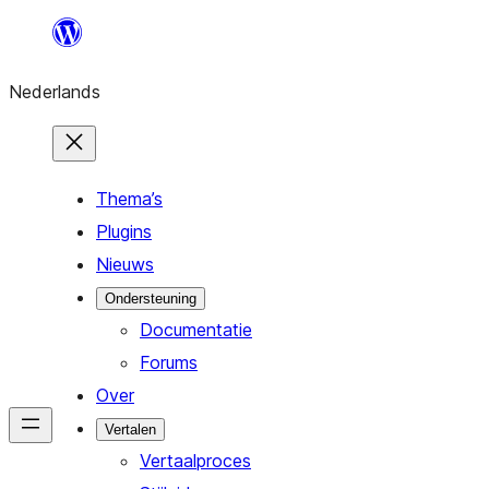
Ga
naar
Nederlands
de
inhoud
Thema’s
Plugins
Nieuws
Ondersteuning
Documentatie
Forums
Over
Vertalen
Vertaalproces