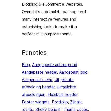
Blogging & eCommerce Websites.
Overall it’s a complete package with
many interactive features and
astonishing looks to make it a
perfect multipurpose theme.
Functies
Blog
, 
Aangepaste achtergrond
, 
Aangepaste header
, 
Aangepast logo
, 
Aangepast menu
, 
Uitgelichte
afbeelding header
, 
Uitgelichte
afbeeldingen
, 
Flexibele header
, 
Footer widgets
, 
Portfolio
, 
Zijbalk
rechts
, 
Sticky bericht
, 
Thema opties
, 