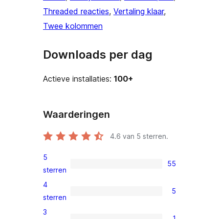
Threaded reacties
, 
Vertaling klaar
, 
Twee kolommen
Downloads per dag
Actieve installaties:
100+
Waarderingen
4.6
van 5 sterren.
5
55
55
sterren
5
4
5
sterren
5
sterren
beoordelingen
4
3
1