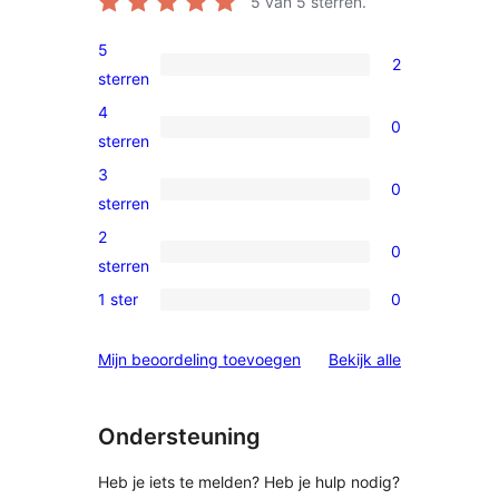
5
van 5 sterren.
5
2
2
sterren
5
4
0
sterren
0
sterren
beoordelingen
4
3
0
sterren
0
sterren
beoordelingen
3
2
0
sterren
0
sterren
beoordelingen
2
1 ster
0
0
sterren
1
beoordelingen
beoordelinge
Mijn beoordeling toevoegen
Bekijk alle
sterren
beoordelingen
Ondersteuning
Heb je iets te melden? Heb je hulp nodig?