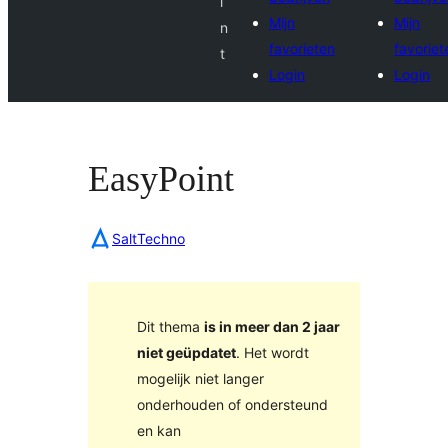
i
Mijn
Mijn
n
favorieten
favoriet
t
Login
Login
EasyPoint
SaltTechno
Dit thema
is in meer dan 2 jaar
niet geüpdatet
. Het wordt
mogelijk niet langer
onderhouden of ondersteund
en kan