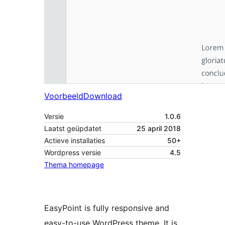
Voorbeeld
Download
Versie
1.0.6
Laatst geüpdatet
25 april 2018
Actieve installaties
50+
Wordpress versie
4.5
Thema homepage
EasyPoint is fully responsive and
easy-to-use WordPress theme. It is