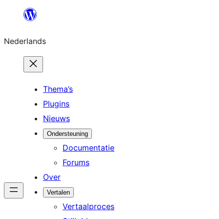
Ga
naar
Nederlands
de
inhoud
Thema’s
Plugins
Nieuws
Ondersteuning
Documentatie
Forums
Over
Vertalen
Vertaalproces