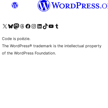
Bezoek ons X (voorheen Twitter) account
Bezoek ons Bluesky account
Bezoek ons Mastodon account
Bezoek ons Threads account
Onze Facebook pagina bezoeken
Bezoek ons Instagram account
Bezoek ons LinkedIn account
Bezoek ons TikTok account
Bezoek ons YouTube kanaal
Bezoek ons Tumblr account
Code is poëzie.
The WordPress® trademark is the intellectual property
of the WordPress Foundation.