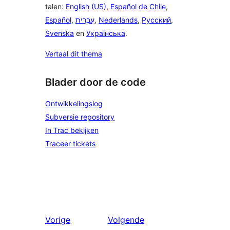
talen:
English (US)
,
Español de Chile
,
Español
,
עִבְרִית
,
Nederlands
,
Русский
,
Svenska
en
Українська
.
Vertaal dit thema
Blader door de code
Ontwikkelingslog
Subversie repository
In Trac bekijken
Traceer tickets
Vorige
Volgende