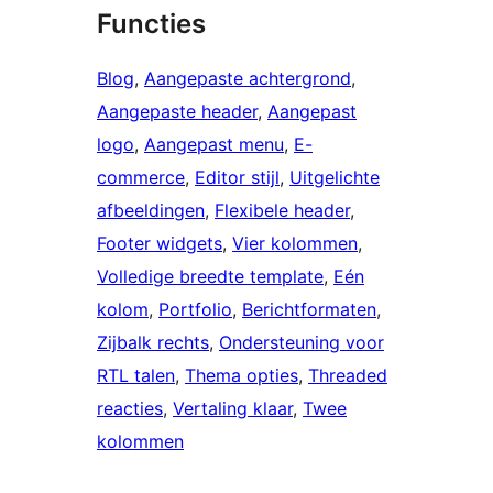
Functies
Blog
, 
Aangepaste achtergrond
, 
Aangepaste header
, 
Aangepast
logo
, 
Aangepast menu
, 
E-
commerce
, 
Editor stijl
, 
Uitgelichte
afbeeldingen
, 
Flexibele header
, 
Footer widgets
, 
Vier kolommen
, 
Volledige breedte template
, 
Eén
kolom
, 
Portfolio
, 
Berichtformaten
, 
Zijbalk rechts
, 
Ondersteuning voor
RTL talen
, 
Thema opties
, 
Threaded
reacties
, 
Vertaling klaar
, 
Twee
kolommen