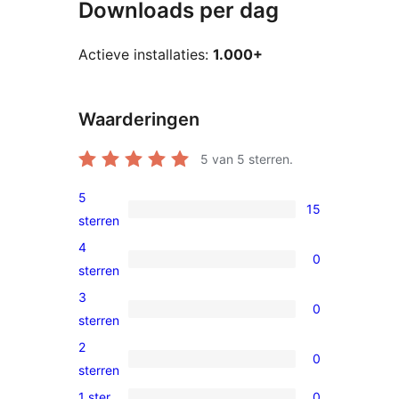
Downloads per dag
Actieve installaties:
1.000+
Waarderingen
5
van 5 sterren.
5
15
15
sterren
5
4
0
sterren
0
sterren
beoordelingen
4
3
0
sterren
0
sterren
beoordelingen
3
2
0
sterren
0
sterren
beoordelingen
2
1 ster
0