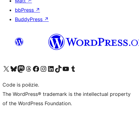
Matt
↗
bbPress
↗
BuddyPress
↗
Bezoek ons X (voorheen Twitter) account
Bezoek ons Bluesky account
Bezoek ons Mastodon account
Bezoek ons Threads account
Onze Facebook pagina bezoeken
Bezoek ons Instagram account
Bezoek ons LinkedIn account
Bezoek ons TikTok account
Bezoek ons YouTube kanaal
Bezoek ons Tumblr account
Code is poëzie.
The WordPress® trademark is the intellectual property
of the WordPress Foundation.