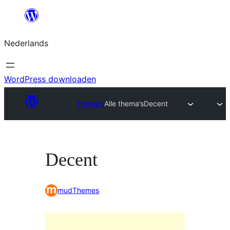
Ga
naar
Nederlands
de
inhoud
WordPress downloaden
Thema’s
Alle thema’s
Decent
Decent
mudThemes