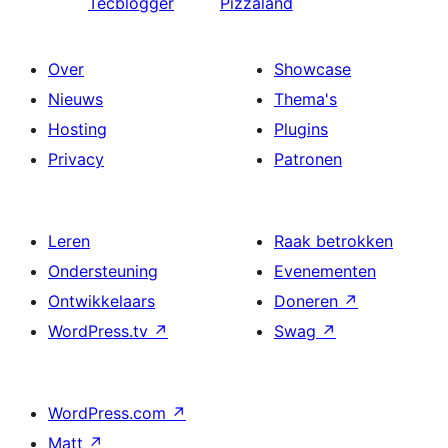
Tecblogger
Pizzaland
Over
Showcase
Nieuws
Thema's
Hosting
Plugins
Privacy
Patronen
Leren
Raak betrokken
Ondersteuning
Evenementen
Ontwikkelaars
Doneren
↗
WordPress.tv
↗
Swag
↗
WordPress.com
↗
Matt
↗