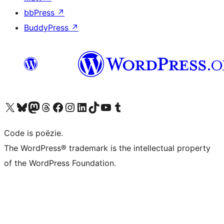
bbPress
↗
BuddyPress
↗
Bezoek ons X (voorheen Twitter) account
Bezoek ons Bluesky account
Bezoek ons Mastodon account
Bezoek ons Threads account
Onze Facebook pagina bezoeken
Bezoek ons Instagram account
Bezoek ons LinkedIn account
Bezoek ons TikTok account
Bezoek ons YouTube kanaal
Bezoek ons Tumblr account
Code is poëzie.
The WordPress® trademark is the intellectual property
of the WordPress Foundation.