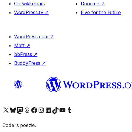
Ontwikkelaars
Doneren
↗
WordPress.tv
↗
Five for the Future
WordPress.com
↗
Matt
↗
bbPress
↗
BuddyPress
↗
Bezoek ons X (voorheen Twitter) account
Bezoek ons Bluesky account
Bezoek ons Mastodon account
Bezoek ons Threads account
Onze Facebook pagina bezoeken
Bezoek ons Instagram account
Bezoek ons LinkedIn account
Bezoek ons TikTok account
Bezoek ons YouTube kanaal
Bezoek ons Tumblr account
Code is poëzie.