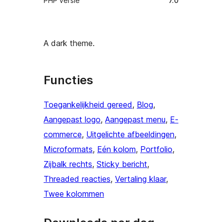
PHP versie
7.0
A dark theme.
Functies
Toegankelijkheid gereed
, 
Blog
, 
Aangepast logo
, 
Aangepast menu
, 
E-
commerce
, 
Uitgelichte afbeeldingen
, 
Microformats
, 
Eén kolom
, 
Portfolio
, 
Zijbalk rechts
, 
Sticky bericht
, 
Threaded reacties
, 
Vertaling klaar
, 
Twee kolommen