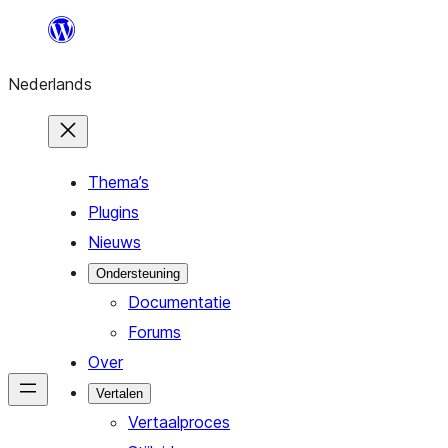
Ga
naar
Nederlands
de
inhoud
Thema’s
Plugins
Nieuws
Ondersteuning
Documentatie
Forums
Over
Vertalen
Vertaalproces