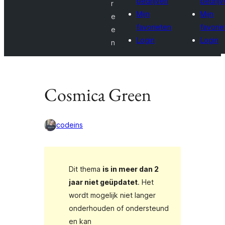
bedrijven
bedrijv
r
Mijn
Mijn
e
favorieten
favorie
e
Login
Login
n
Cosmica Green
codeins
Dit thema
is in meer dan 2
jaar niet geüpdatet
. Het
wordt mogelijk niet langer
onderhouden of ondersteund
en kan