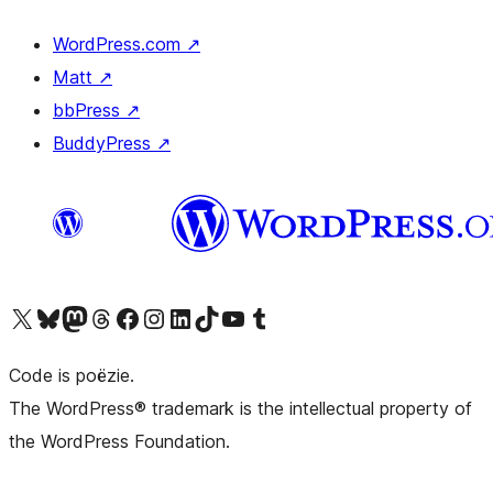
WordPress.com
↗
Matt
↗
bbPress
↗
BuddyPress
↗
Bezoek ons X (voorheen Twitter) account
Bezoek ons Bluesky account
Bezoek ons Mastodon account
Bezoek ons Threads account
Onze Facebook pagina bezoeken
Bezoek ons Instagram account
Bezoek ons LinkedIn account
Bezoek ons TikTok account
Bezoek ons YouTube kanaal
Bezoek ons Tumblr account
Code is poëzie.
The WordPress® trademark is the intellectual property of
the WordPress Foundation.