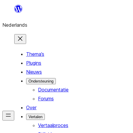
Ga
naar
Nederlands
de
inhoud
Thema’s
Plugins
Nieuws
Ondersteuning
Documentatie
Forums
Over
Vertalen
Vertaalproces