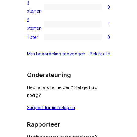
4
3
0
sterren
0
sterren
beoordelingen
3
2
1
sterren
1
sterren
beoordelingen
2
1 ster
0
0
ster
1
beoordeling
beoordeling
Mijn beoordeling toevoegen
Bekijk alle
sterren
beoordelingen
Ondersteuning
Heb je iets te melden? Heb je hulp
nodig?
Support forum bekijken
Rapporteer