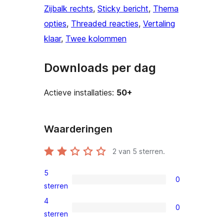
Zijbalk rechts
, 
Sticky bericht
, 
Thema
opties
, 
Threaded reacties
, 
Vertaling
klaar
, 
Twee kolommen
Downloads per dag
Actieve installaties:
50+
Waarderingen
2
van 5 sterren.
5
0
0
sterren
5
4
0
sterren
0
sterren
beoordelingen