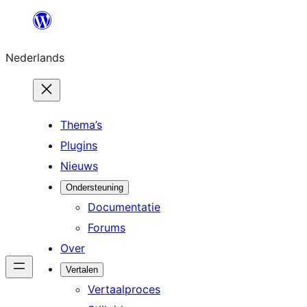
Ga
naar
Nederlands
de
inhoud
Thema’s
Plugins
Nieuws
Ondersteuning
Documentatie
Forums
Over
Vertalen
Vertaalproces