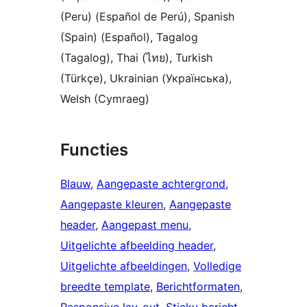
(Peru) (Español de Perú), Spanish
(Spain) (Español), Tagalog
(Tagalog), Thai (ไทย), Turkish
(Türkçe), Ukrainian (Українська),
Welsh (Cymraeg)
Functies
Blauw
, 
Aangepaste achtergrond
, 
Aangepaste kleuren
, 
Aangepaste
header
, 
Aangepast menu
, 
Uitgelichte afbeelding header
, 
Uitgelichte afbeeldingen
, 
Volledige
breedte template
, 
Berichtformaten
, 