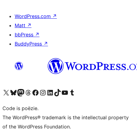
WordPress.com
↗
Matt
↗
bbPress
↗
BuddyPress
↗
Bezoek ons X (voorheen Twitter) account
Bezoek ons Bluesky account
Bezoek ons Mastodon account
Bezoek ons Threads account
Onze Facebook pagina bezoeken
Bezoek ons Instagram account
Bezoek ons LinkedIn account
Bezoek ons TikTok account
Bezoek ons YouTube kanaal
Bezoek ons Tumblr account
Code is poëzie.
The WordPress® trademark is the intellectual property
of the WordPress Foundation.