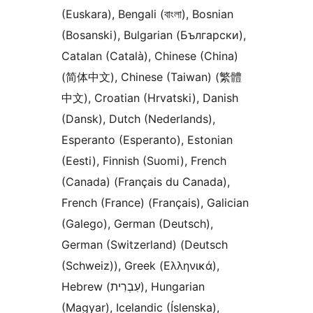
(Euskara), Bengali (বাংলা), Bosnian
(Bosanski), Bulgarian (Български),
Catalan (Català), Chinese (China)
(简体中文), Chinese (Taiwan) (繁體
中文), Croatian (Hrvatski), Danish
(Dansk), Dutch (Nederlands),
Esperanto (Esperanto), Estonian
(Eesti), Finnish (Suomi), French
(Canada) (Français du Canada),
French (France) (Français), Galician
(Galego), German (Deutsch),
German (Switzerland) (Deutsch
(Schweiz)), Greek (Ελληνικά),
Hebrew (עִבְרִית), Hungarian
(Magyar), Icelandic (Íslenska),