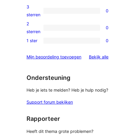
beoordelingen
4
3
0
sterren
0
sterren
beoordelingen
3
2
0
sterren
0
sterren
beoordelingen
2
1 ster
0
0
sterren
1
beoordelingen
beoordelinge
Mijn beoordeling toevoegen
Bekijk alle
sterren
beoordelingen
Ondersteuning
Heb je iets te melden? Heb je hulp nodig?
Support forum bekijken
Rapporteer
Heeft dit thema grote problemen?