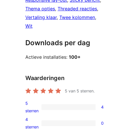
Responsive lay-out
, 
Sticky bericht
, 
Thema opties
, 
Threaded reacties
, 
Vertaling klaar
, 
Twee kolommen
, 
Wit
Downloads per dag
Actieve installaties:
100+
Waarderingen
5
van 5 sterren.
5
4
4
sterren
5
4
0
sterren
0
sterren