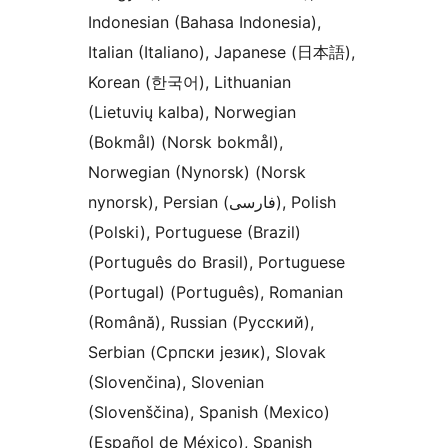
Indonesian (Bahasa Indonesia),
Italian (Italiano), Japanese (日本語),
Korean (한국어), Lithuanian
(Lietuvių kalba), Norwegian
(Bokmål) (Norsk bokmål),
Norwegian (Nynorsk) (Norsk
nynorsk), Persian (فارسی), Polish
(Polski), Portuguese (Brazil)
(Português do Brasil), Portuguese
(Portugal) (Português), Romanian
(Română), Russian (Русский),
Serbian (Српски језик), Slovak
(Slovenčina), Slovenian
(Slovenščina), Spanish (Mexico)
(Español de México), Spanish