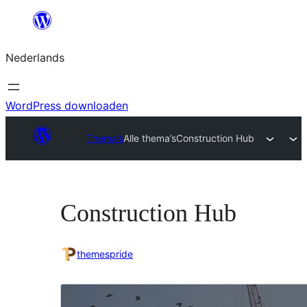
Ga
naar
Nederlands
de
inhoud
WordPress downloaden
Thema’s
Alle thema’s
Construction Hub
Construction Hub
themespride