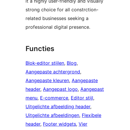
it a highly user-friendly and visually
strong choice for all constrction-
related businesses seeking a
professional digital presence.
Functies
Blok-editor stijlen
, 
Blog
, 
Aangepaste achtergrond
, 
Aangepaste kleuren
, 
Aangepaste
header
, 
Aangepast logo
, 
Aangepast
menu
, 
E-commerce
, 
Editor stijl
, 
Uitgelichte afbeelding header
, 
Uitgelichte afbeeldingen
, 
Flexibele
header
, 
Footer widgets
, 
Vier