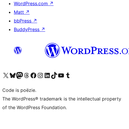
WordPress.com
↗
Matt
↗
bbPress
↗
BuddyPress
↗
Bezoek ons X (voorheen Twitter) account
Bezoek ons Bluesky account
Bezoek ons Mastodon account
Bezoek ons Threads account
Onze Facebook pagina bezoeken
Bezoek ons Instagram account
Bezoek ons LinkedIn account
Bezoek ons TikTok account
Bezoek ons YouTube kanaal
Bezoek ons Tumblr account
Code is poëzie.
The WordPress® trademark is the intellectual property
of the WordPress Foundation.