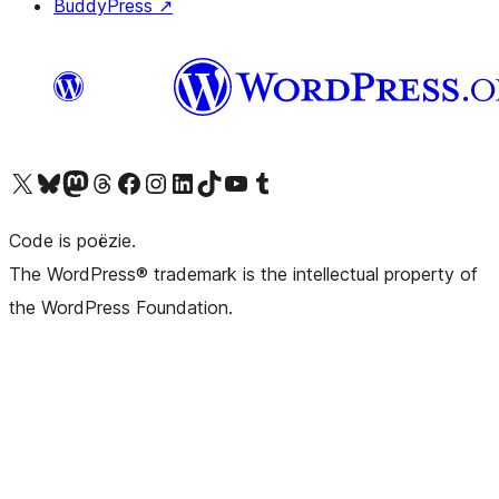
BuddyPress
↗
Bezoek ons X (voorheen Twitter) account
Bezoek ons Bluesky account
Bezoek ons Mastodon account
Bezoek ons Threads account
Onze Facebook pagina bezoeken
Bezoek ons Instagram account
Bezoek ons LinkedIn account
Bezoek ons TikTok account
Bezoek ons YouTube kanaal
Bezoek ons Tumblr account
Code is poëzie.
The WordPress® trademark is the intellectual property of
the WordPress Foundation.