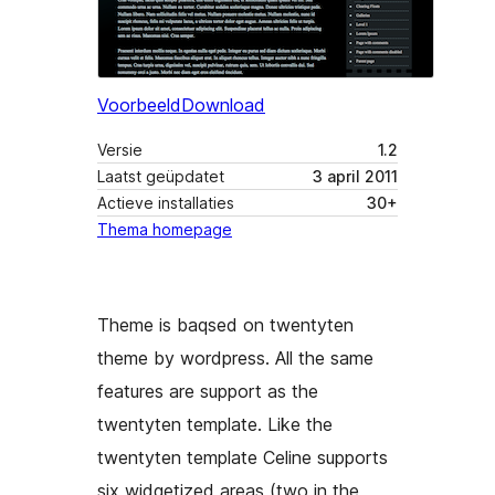
Voorbeeld
Download
Versie
1.2
Laatst geüpdatet
3 april 2011
Actieve installaties
30+
Thema homepage
Theme is baqsed on twentyten
theme by wordpress. All the same
features are support as the
twentyten template. Like the
twentyten template Celine supports
six widgetized areas (two in the