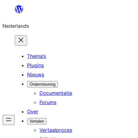
Ga
naar
Nederlands
de
inhoud
Thema’s
Plugins
Nieuws
Ondersteuning
Documentatie
Forums
Over
Vertalen
Vertaalproces