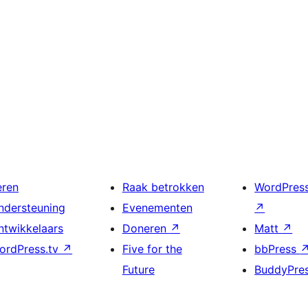
eren
Raak betrokken
WordPres
ndersteuning
Evenementen
↗
ntwikkelaars
Doneren
↗
Matt
↗
ordPress.tv
↗
Five for the
bbPress
Future
BuddyPre