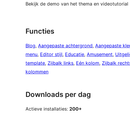
Bekijk de demo van het thema en videotutorial
Functies
Blog
, 
Aangepaste achtergrond
, 
Aangepaste kle
menu
, 
Editor stijl
, 
Educatie
, 
Amusement
, 
Uitgel
template
, 
Zijbalk links
, 
Eén kolom
, 
Zijbalk recht
kolommen
Downloads per dag
Actieve installaties:
200+