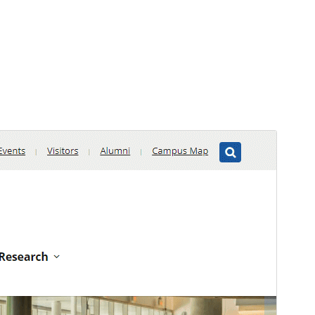
Voorbeeld
Download
Versie
2.2.0
Laatst geüpdatet
4 december 2024
Actieve installaties
200+
PHP versie
7.4
Thema homepage