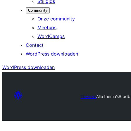
Stijlgids
Community
Onze community
Meetups
WordCamps
Contact
WordPress downloaden
WordPress downloaden
Thema’s
Alle thema’s
Bradb