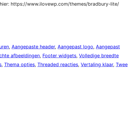
 hier: https://www.ilovewp.com/themes/bradbury-lite/
uren
, 
Aangepaste header
, 
Aangepast logo
, 
Aangepast
ichte afbeeldingen
, 
Footer widgets
, 
Volledige breedte
s
, 
Thema opties
, 
Threaded reacties
, 
Vertaling klaar
, 
Twee