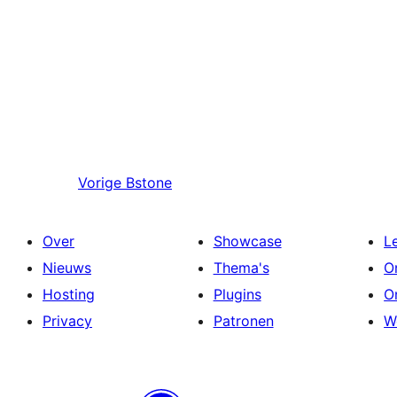
Vorige
Bstone
Over
Showcase
L
Nieuws
Thema's
O
Hosting
Plugins
O
Privacy
Patronen
W