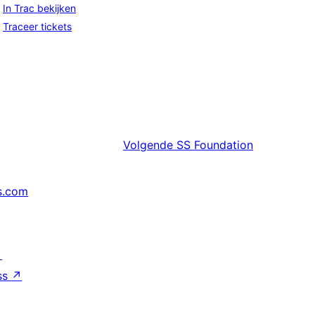
In Trac bekijken
Traceer tickets
Volgende
SS Foundation
s.com
↗
ss
↗