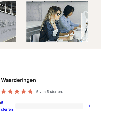
Waarderingen
5
van 5 sterren.
5
O
1
1
sterren