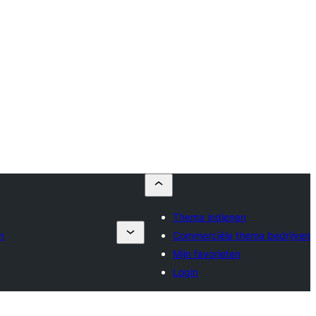
Thema indienen
n
Commerciële thema bedrijven
Mijn favorieten
Login