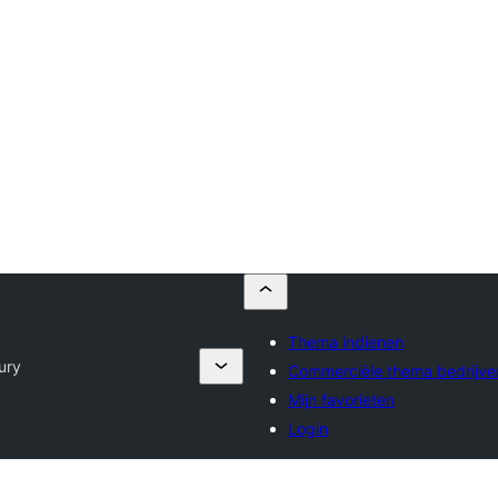
Thema indienen
ury
Commerciële thema bedrijve
Mijn favorieten
Login