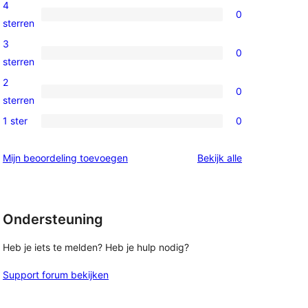
5
4
0
ster
0
sterren
beoordeling
4
3
0
sterren
0
sterren
beoordelingen
3
2
0
sterren
0
sterren
beoordelingen
2
1 ster
0
0
sterren
1
beoordelingen
beoordelingen
Mijn beoordeling toevoegen
Bekijk alle
sterren
beoordelingen
Ondersteuning
Heb je iets te melden? Heb je hulp nodig?
Support forum bekijken