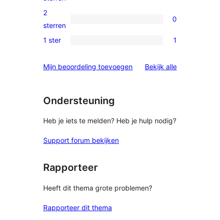
beoordelingen
3
2
0
sterren
0
sterren
beoordelingen
2
1 ster
1
1
sterren
1
beoordelingen
beoordelinge
Mijn beoordeling toevoegen
Bekijk alle
ster
beoordeling
Ondersteuning
Heb je iets te melden? Heb je hulp nodig?
Support forum bekijken
Rapporteer
Heeft dit thema grote problemen?
Rapporteer dit thema