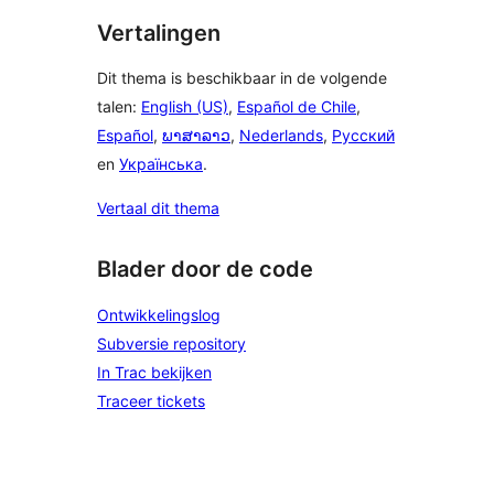
Vertalingen
Dit thema is beschikbaar in de volgende
talen:
English (US)
,
Español de Chile
,
Español
,
ພາສາລາວ
,
Nederlands
,
Русский
en
Українська
.
Vertaal dit thema
Blader door de code
Ontwikkelingslog
Subversie repository
In Trac bekijken
Traceer tickets