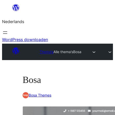
Ga
naar
Nederlands
de
inhoud
WordPress downloaden
Thema’s
Alle thema’s
Bosa
Bosa
Bosa Themes