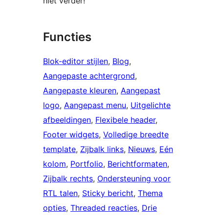
niet verder!
Functies
Blok-editor stijlen
, 
Blog
, 
Aangepaste achtergrond
, 
Aangepaste kleuren
, 
Aangepast
logo
, 
Aangepast menu
, 
Uitgelichte
afbeeldingen
, 
Flexibele header
, 
Footer widgets
, 
Volledige breedte
template
, 
Zijbalk links
, 
Nieuws
, 
Eén
kolom
, 
Portfolio
, 
Berichtformaten
, 
Zijbalk rechts
, 
Ondersteuning voor
RTL talen
, 
Sticky bericht
, 
Thema
opties
, 
Threaded reacties
, 
Drie