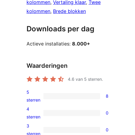
kolommen
, 
Vertaling klaar
, 
Twee
kolommen
, 
Brede blokken
Downloads per dag
Actieve installaties:
8.000+
Waarderingen
4.6
van 5 sterren.
5
8
8
sterren
5
4
0
sterren
0
sterren
beoordelingen
4
3
0
sterren
0
sterren