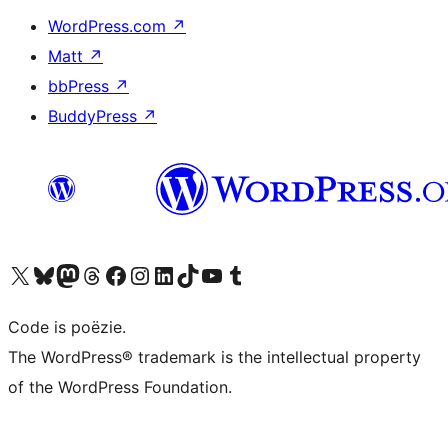
WordPress.com
↗
Matt
↗
bbPress
↗
BuddyPress
↗
Bezoek ons X (voorheen Twitter) account
Bezoek ons Bluesky account
Bezoek ons Mastodon account
Bezoek ons Threads account
Onze Facebook pagina bezoeken
Bezoek ons Instagram account
Bezoek ons LinkedIn account
Bezoek ons TikTok account
Bezoek ons YouTube kanaal
Bezoek ons Tumblr account
Code is poëzie.
The WordPress® trademark is the intellectual property
of the WordPress Foundation.