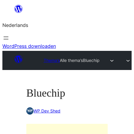
Ga
naar
Nederlands
de
inhoud
WordPress downloaden
Thema’s
Alle thema’s
Bluechip
Bluechip
WP Dev Shed