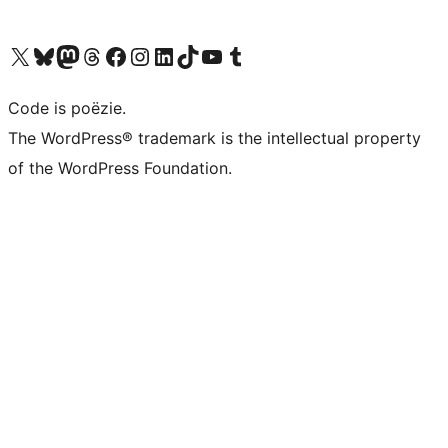
Bezoek ons X (voorheen Twitter) account
Bezoek ons Bluesky account
Bezoek ons Mastodon account
Bezoek ons Threads account
Onze Facebook pagina bezoeken
Bezoek ons Instagram account
Bezoek ons LinkedIn account
Bezoek ons TikTok account
Bezoek ons YouTube kanaal
Bezoek ons Tumblr account
Code is poëzie.
The WordPress® trademark is the intellectual property
of the WordPress Foundation.