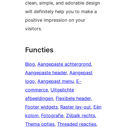
clean, simple, and adorable design
will definitely help you to make a
positive impression on your
visitors.
Functies
Blog
, 
Aangepaste achtergrond
, 
Aangepaste header
, 
Aangepast
logo
, 
Aangepast menu
, 
E-
commerce
, 
Uitgelichte
afbeeldingen
, 
Flexibele header
, 
Footer widgets
, 
Raster lay-out
, 
Eén
kolom
, 
Fotografie
, 
Zijbalk rechts
, 
Thema opties
, 
Threaded reacties
, 