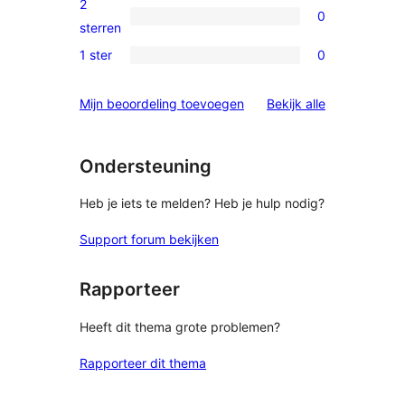
2
0
sterren
0
sterren
beoordelingen
2
1 ster
0
0
sterren
1
beoordelingen
beoordelinge
Mijn beoordeling toevoegen
Bekijk alle
sterren
beoordelingen
Ondersteuning
Heb je iets te melden? Heb je hulp nodig?
Support forum bekijken
Rapporteer
Heeft dit thema grote problemen?
Rapporteer dit thema