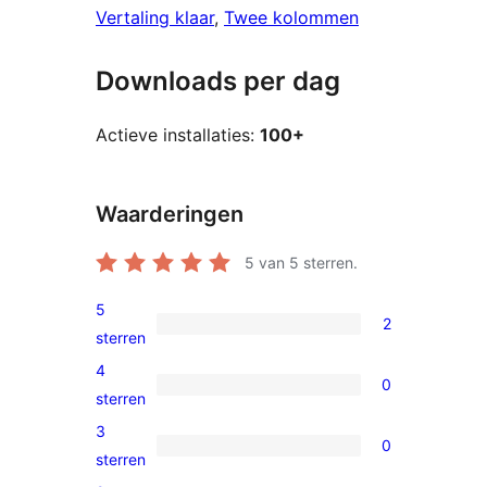
Vertaling klaar
, 
Twee kolommen
Downloads per dag
Actieve installaties:
100+
Waarderingen
5
van 5 sterren.
5
2
2
sterren
5
4
0
sterren
0
sterren
beoordelingen
4
3
0
sterren
0
sterren
beoordelingen
3