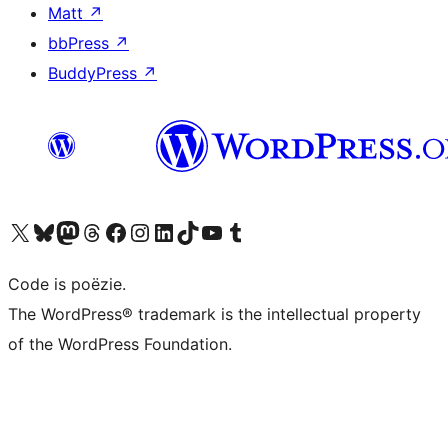
Matt
↗
bbPress
↗
BuddyPress
↗
Bezoek ons X (voorheen Twitter) account
Bezoek ons Bluesky account
Bezoek ons Mastodon account
Bezoek ons Threads account
Onze Facebook pagina bezoeken
Bezoek ons Instagram account
Bezoek ons LinkedIn account
Bezoek ons TikTok account
Bezoek ons YouTube kanaal
Bezoek ons Tumblr account
Code is poëzie.
The WordPress® trademark is the intellectual property
of the WordPress Foundation.