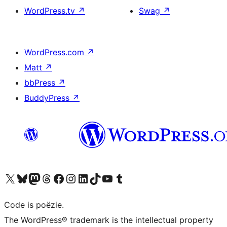
WordPress.tv
↗
Swag
↗
WordPress.com
↗
Matt
↗
bbPress
↗
BuddyPress
↗
Bezoek ons X (voorheen Twitter) account
Bezoek ons Bluesky account
Bezoek ons Mastodon account
Bezoek ons Threads account
Onze Facebook pagina bezoeken
Bezoek ons Instagram account
Bezoek ons LinkedIn account
Bezoek ons TikTok account
Bezoek ons YouTube kanaal
Bezoek ons Tumblr account
Code is poëzie.
The WordPress® trademark is the intellectual property