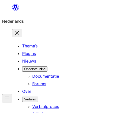
Ga
naar
Nederlands
de
inhoud
Thema’s
Plugins
Nieuws
Ondersteuning
Documentatie
Forums
Over
Vertalen
Vertaalproces