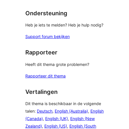
beoordelingen
Ondersteuning
Heb je iets te melden? Heb je hulp nodig?
Support forum bekijken
Rapporteer
Heeft dit thema grote problemen?
Rapporteer dit thema
Vertalingen
Dit thema is beschikbaar in de volgende
talen:
Deutsch
,
English (Australia)
,
English
(Canada)
,
English (UK)
,
English (New
Zealand)
,
English (US)
,
English (South