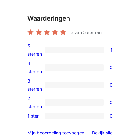
Waarderingen
5
van 5 sterren.
5
1
1
sterren
5
4
0
ster
0
sterren
beoordeling
4
3
0
sterren
0
sterren
beoordelingen
3
2
0
sterren
0
sterren
beoordelingen
2
1 ster
0
0
sterren
1
beoordelingen
beoordelinge
Mijn beoordeling toevoegen
Bekijk alle
sterren