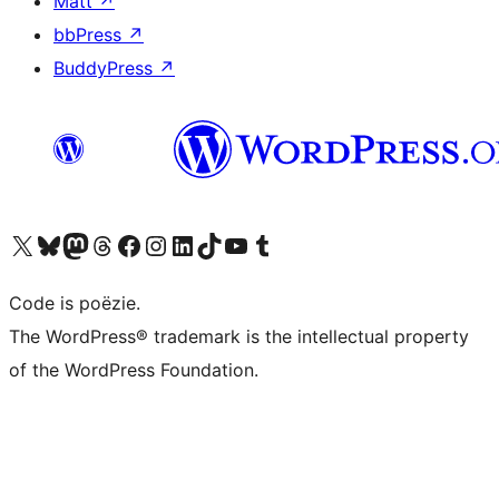
Matt
↗
bbPress
↗
BuddyPress
↗
Bezoek ons X (voorheen Twitter) account
Bezoek ons Bluesky account
Bezoek ons Mastodon account
Bezoek ons Threads account
Onze Facebook pagina bezoeken
Bezoek ons Instagram account
Bezoek ons LinkedIn account
Bezoek ons TikTok account
Bezoek ons YouTube kanaal
Bezoek ons Tumblr account
Code is poëzie.
The WordPress® trademark is the intellectual property
of the WordPress Foundation.