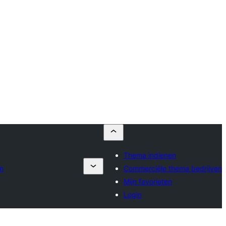
Thema indienen
n
Commerciële thema bedrijven
Mijn favorieten
Login