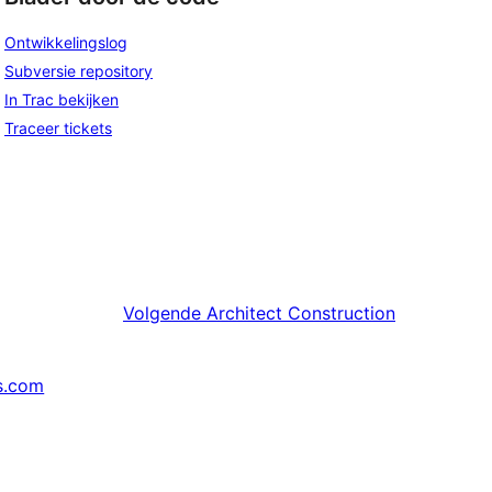
Ontwikkelingslog
Subversie repository
In Trac bekijken
Traceer tickets
Volgende
Architect Construction
s.com
↗