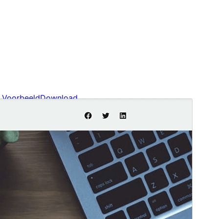
Voorbeeld
Download
Versie
1.4
Laatst geüpdatet
15 mei 2026
Actieve installaties
500+
PHP versie
7.4
Thema homepage