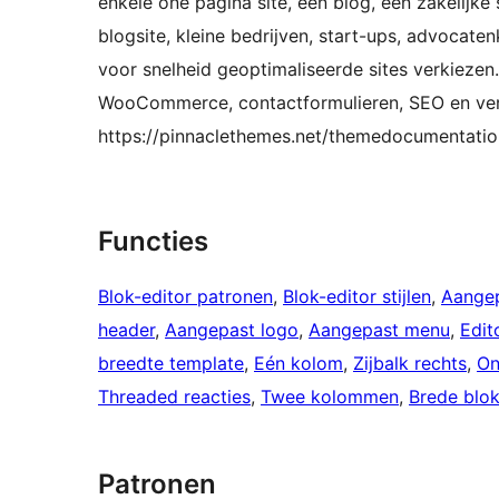
enkele one pagina site, een blog, een zakelijke 
blogsite, kleine bedrijven, start-ups, advocat
voor snelheid geoptimaliseerde sites verkiezen.
WooCommerce, contactformulieren, SEO en ver
https://pinnaclethemes.net/themedocumentatio
Functies
Blok-editor patronen
, 
Blok-editor stijlen
, 
Aangep
header
, 
Aangepast logo
, 
Aangepast menu
, 
Edito
breedte template
, 
Eén kolom
, 
Zijbalk rechts
, 
On
Threaded reacties
, 
Twee kolommen
, 
Brede blo
Patronen