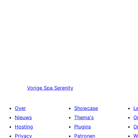
Vorige
Spa Serenity
Over
Showcase
L
Nieuws
Thema's
O
Hosting
Plugins
O
Privacy
Patronen
W