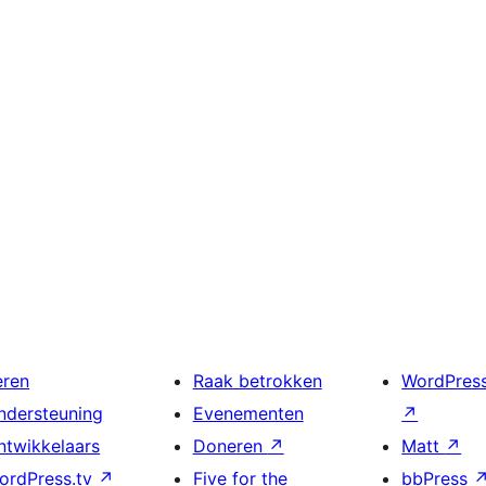
eren
Raak betrokken
WordPres
ndersteuning
Evenementen
↗
ntwikkelaars
Doneren
↗
Matt
↗
ordPress.tv
↗
Five for the
bbPress