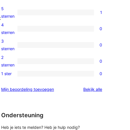
5
1
1
sterren
t
5
4
0
ster
0
sterren
beoordeling
4
3
0
sterren
0
sterren
beoordelingen
3
2
0
sterren
0
sterren
beoordelingen
2
1 ster
0
0
sterren
1
beoordelingen
beoordelingen
Mijn beoordeling toevoegen
Bekijk alle
sterren
beoordelingen
Ondersteuning
Heb je iets te melden? Heb je hulp nodig?