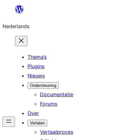
Ga
naar
Nederlands
de
inhoud
Thema’s
Plugins
Nieuws
Ondersteuning
Documentatie
Forums
Over
Vertalen
Vertaalproces