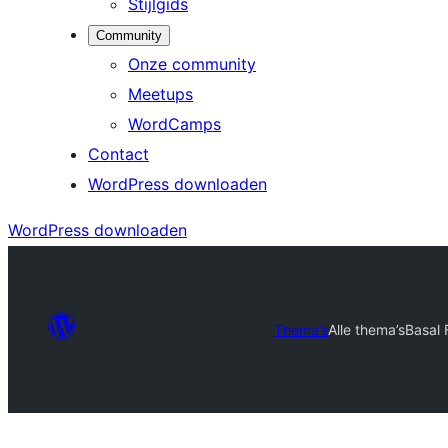
Stijlgids
Community
Onze community
Meetups
WordCamps
Contact
WordPress downloaden
WordPress downloaden
Thema’s
Alle thema’s
Basal 