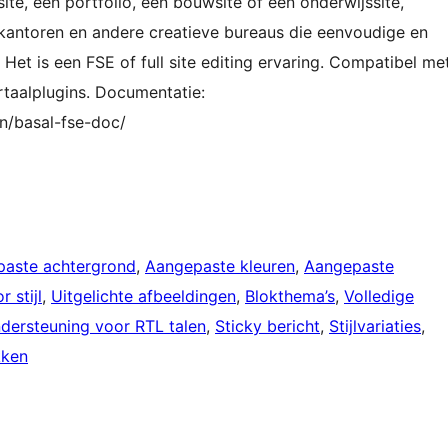
site, een portfolio, een bouwsite of een onderwijssite,
enkantoren en andere creatieve bureaus die eenvoudige en
 Het is een FSE of full site editing ervaring. Compatibel me
taalplugins. Documentatie:
n/basal-fse-doc/
aste achtergrond
, 
Aangepaste kleuren
, 
Aangepaste
r stijl
, 
Uitgelichte afbeeldingen
, 
Blokthema’s
, 
Volledige
dersteuning voor RTL talen
, 
Sticky bericht
, 
Stijlvariaties
, 
kken