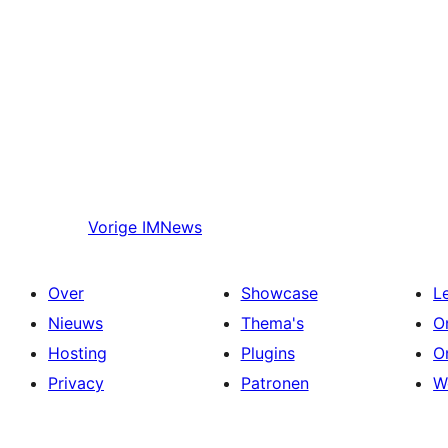
Vorige
IMNews
Over
Showcase
L
Nieuws
Thema's
O
Hosting
Plugins
O
Privacy
Patronen
W