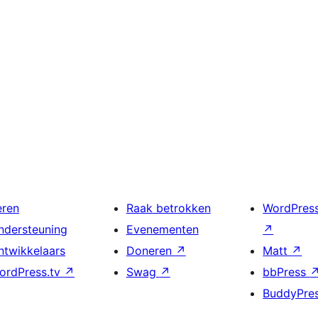
eren
Raak betrokken
WordPres
ndersteuning
Evenementen
↗
ntwikkelaars
Doneren
↗
Matt
↗
ordPress.tv
↗
Swag
↗
bbPress
BuddyPre