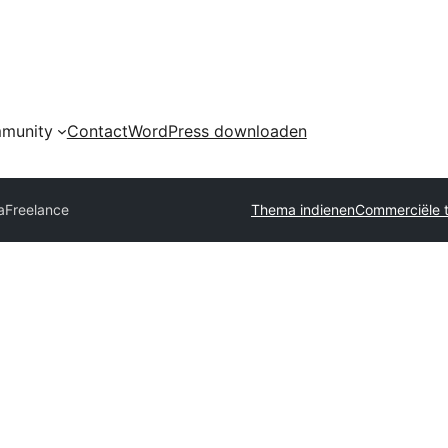
munity
Contact
WordPress downloaden
aFreelance
Thema indienen
Commerciële 