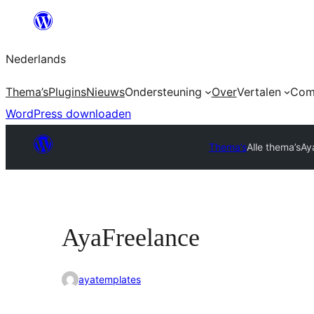
Ga
naar
Nederlands
de
inhoud
Thema’s
Plugins
Nieuws
Ondersteuning
Over
Vertalen
Com
WordPress downloaden
Thema’s
Alle thema’s
Ay
AyaFreelance
ayatemplates