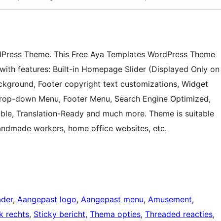
rdPress Theme. This Free Aya Templates WordPress Theme
ith features: Built-in Homepage Slider (Displayed Only on
kground, Footer copyright text customizations, Widget
 Drop-down Menu, Footer Menu, Search Engine Optimized,
ble, Translation-Ready and much more. Theme is suitable
, handmade workers, home office websites, etc.
ader
, 
Aangepast logo
, 
Aangepast menu
, 
Amusement
, 
lk rechts
, 
Sticky bericht
, 
Thema opties
, 
Threaded reacties
, 