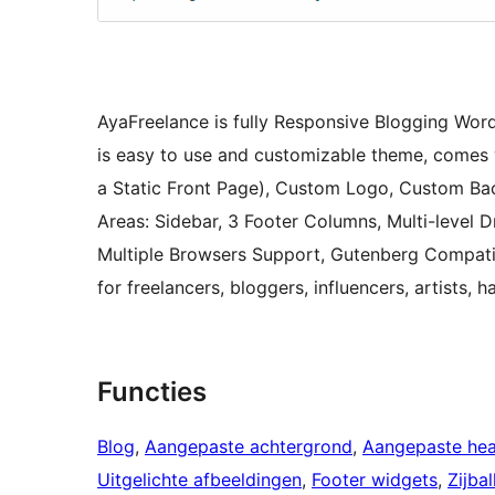
AyaFreelance is fully Responsive Blogging Wo
is easy to use and customizable theme, comes w
a Static Front Page), Custom Logo, Custom Bac
Areas: Sidebar, 3 Footer Columns, Multi-level
Multiple Browsers Support, Gutenberg Compati
for freelancers, bloggers, influencers, artists
Functies
Blog
, 
Aangepaste achtergrond
, 
Aangepaste he
Uitgelichte afbeeldingen
, 
Footer widgets
, 
Zijba