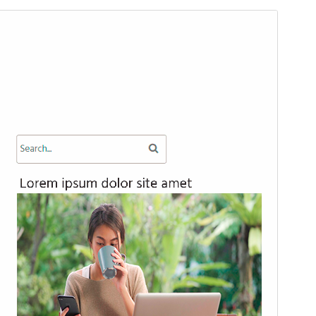
Voorbeeld
Download
Versie
1.6.1
Laatst geüpdatet
8 juni 2026
Actieve installaties
10+
Wordpress versie
6.2
PHP versie
7.0
Thema homepage