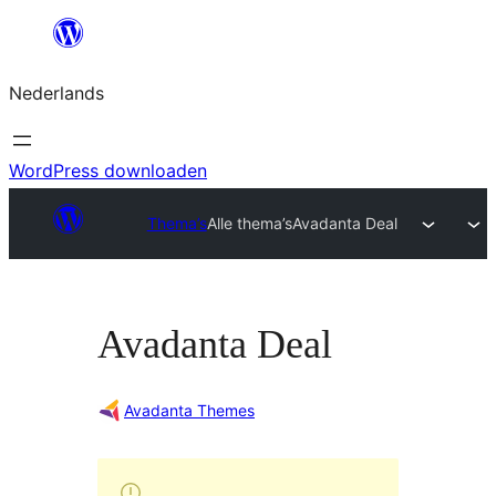
Ga
naar
Nederlands
de
inhoud
WordPress downloaden
Thema’s
Alle thema’s
Avadanta Deal
Avadanta Deal
Avadanta Themes