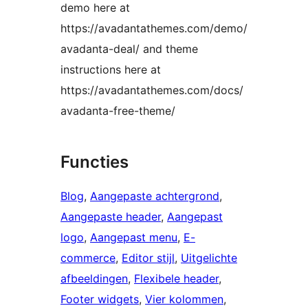
demo here at
https://avadantathemes.com/demo/
avadanta-deal/ and theme
instructions here at
https://avadantathemes.com/docs/
avadanta-free-theme/
Functies
Blog
, 
Aangepaste achtergrond
, 
Aangepaste header
, 
Aangepast
logo
, 
Aangepast menu
, 
E-
commerce
, 
Editor stijl
, 
Uitgelichte
afbeeldingen
, 
Flexibele header
, 
Footer widgets
, 
Vier kolommen
, 