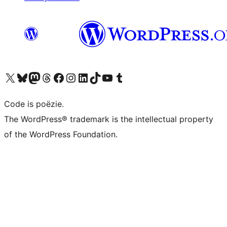
Bezoek ons X (voorheen Twitter) account
Bezoek ons Bluesky account
Bezoek ons Mastodon account
Bezoek ons Threads account
Onze Facebook pagina bezoeken
Bezoek ons Instagram account
Bezoek ons LinkedIn account
Bezoek ons TikTok account
Bezoek ons YouTube kanaal
Bezoek ons Tumblr account
Code is poëzie.
The WordPress® trademark is the intellectual property
of the WordPress Foundation.