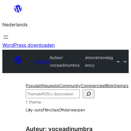
Ga
naar
Nederlands
de
inhoud
WordPress downloaden
Auteur:
atooratravelag
Thema’s
voceadinumbra
ency
Populair
Nieuwste
Community
Commercieel
Blokthema’s
Zoeken
1 thema
Lay-outs
Functies
Onderwerpen
Auteur: voceadinumbra