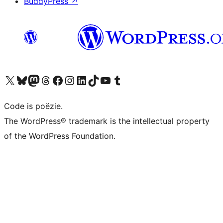
BuddyPress
↗
Bezoek ons X (voorheen Twitter) account
Bezoek ons Bluesky account
Bezoek ons Mastodon account
Bezoek ons Threads account
Onze Facebook pagina bezoeken
Bezoek ons Instagram account
Bezoek ons LinkedIn account
Bezoek ons TikTok account
Bezoek ons YouTube kanaal
Bezoek ons Tumblr account
Code is poëzie.
The WordPress® trademark is the intellectual property
of the WordPress Foundation.