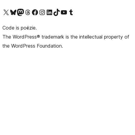
Bezoek ons X (voorheen Twitter) account
Bezoek ons Bluesky account
Bezoek ons Mastodon account
Bezoek ons Threads account
Onze Facebook pagina bezoeken
Bezoek ons Instagram account
Bezoek ons LinkedIn account
Bezoek ons TikTok account
Bezoek ons YouTube kanaal
Bezoek ons Tumblr account
Code is poëzie.
The WordPress® trademark is the intellectual property of
the WordPress Foundation.