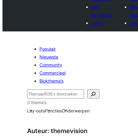
Mijn
Mijn
favorieten
favo
Login
Log
Populair
Nieuwste
Community
Commercieel
Blokthema’s
Zoeken
3 thema’s
Lay-outs
Functies
Onderwerpen
Auteur: themevision