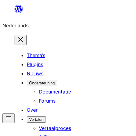
Ga
naar
Nederlands
de
inhoud
Thema’s
Plugins
Nieuws
Ondersteuning
Documentatie
Forums
Over
Vertalen
Vertaalproces