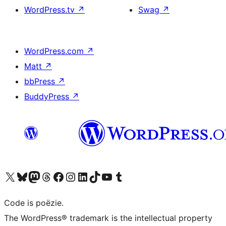
WordPress.tv
↗
Swag
↗
WordPress.com
↗
Matt
↗
bbPress
↗
BuddyPress
↗
Bezoek ons X (voorheen Twitter) account
Bezoek ons Bluesky account
Bezoek ons Mastodon account
Bezoek ons Threads account
Onze Facebook pagina bezoeken
Bezoek ons Instagram account
Bezoek ons LinkedIn account
Bezoek ons TikTok account
Bezoek ons YouTube kanaal
Bezoek ons Tumblr account
Code is poëzie.
The WordPress® trademark is the intellectual property