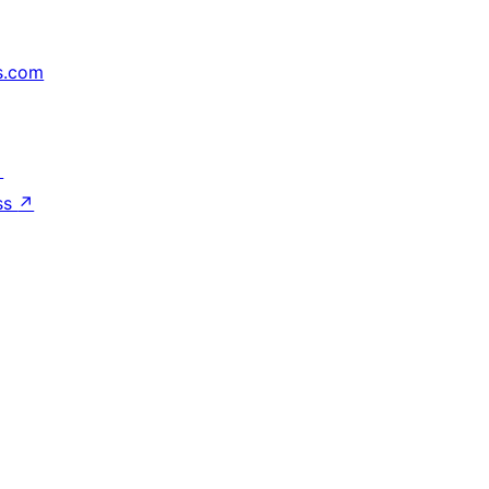
s.com
↗
ss
↗