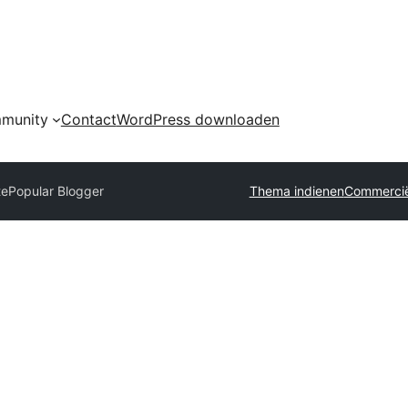
munity
Contact
WordPress downloaden
te
Popular Blogger
Thema indienen
Commercië