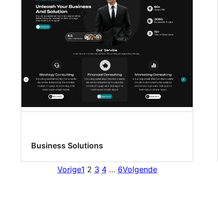
Business Solutions
Vorige
1
2
3
4
…
6
Volgende