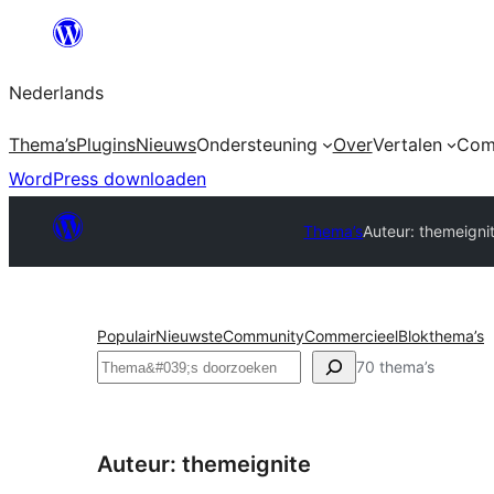
Ga
naar
Nederlands
de
inhoud
Thema’s
Plugins
Nieuws
Ondersteuning
Over
Vertalen
Com
WordPress downloaden
Thema’s
Auteur: themeigni
Populair
Nieuwste
Community
Commercieel
Blokthema’s
Zoeken
70 thema’s
Auteur: themeignite