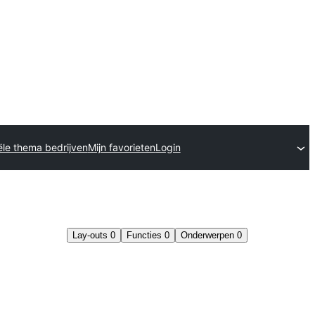
le thema bedrijven
Mijn favorieten
Login
Lay-outs
0
Functies
0
Onderwerpen
0