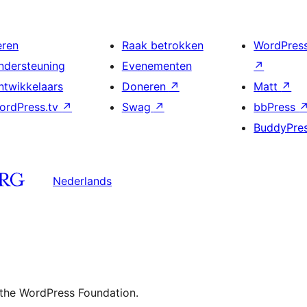
eren
Raak betrokken
WordPres
ndersteuning
Evenementen
↗
ntwikkelaars
Doneren
↗
Matt
↗
ordPress.tv
↗
Swag
↗
bbPress
BuddyPre
Nederlands
 the WordPress Foundation.