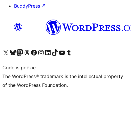
BuddyPress
↗
Bezoek ons X (voorheen Twitter) account
Bezoek ons Bluesky account
Bezoek ons Mastodon account
Bezoek ons Threads account
Onze Facebook pagina bezoeken
Bezoek ons Instagram account
Bezoek ons LinkedIn account
Bezoek ons TikTok account
Bezoek ons YouTube kanaal
Bezoek ons Tumblr account
Code is poëzie.
The WordPress® trademark is the intellectual property
of the WordPress Foundation.