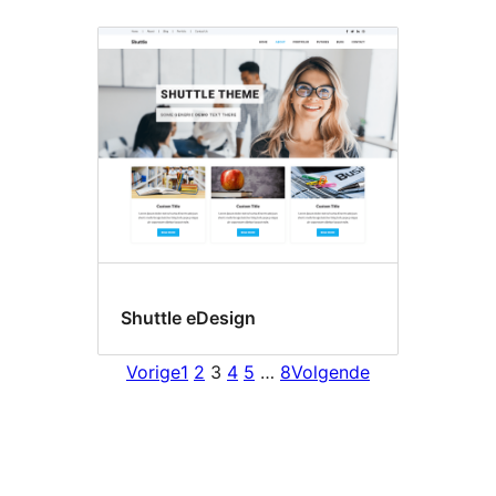
Shuttle eDesign
Vorige
1
2
3
4
5
…
8
Volgende