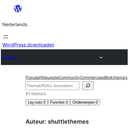
Ga
naar
Nederlands
de
inhoud
WordPress downloaden
Thema’s
Populair
Nieuwste
Community
Commercieel
Blokthema’s
Zoeken
91 thema’s
Lay-outs
0
Functies
0
Onderwerpen
0
Auteur: shuttlethemes