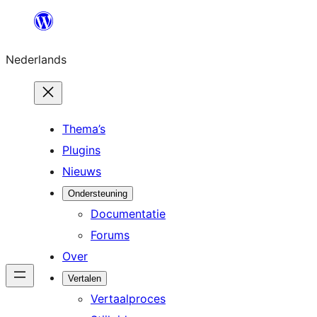
Ga
naar
Nederlands
de
inhoud
Thema’s
Plugins
Nieuws
Ondersteuning
Documentatie
Forums
Over
Vertalen
Vertaalproces