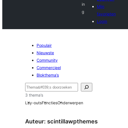
in
Mijn
g
favorieten
Login
Populair
Nieuwste
Community
Commercieel
Blokthema’s
Zoeken
3 thema’s
Lay-outs
Functies
Onderwerpen
Auteur: scintillawpthemes