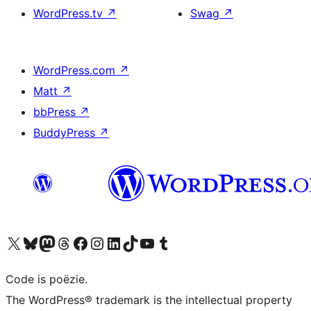
WordPress.tv
↗
Swag
↗
WordPress.com
↗
Matt
↗
bbPress
↗
BuddyPress
↗
Bezoek ons X (voorheen Twitter) account
Bezoek ons Bluesky account
Bezoek ons Mastodon account
Bezoek ons Threads account
Onze Facebook pagina bezoeken
Bezoek ons Instagram account
Bezoek ons LinkedIn account
Bezoek ons TikTok account
Bezoek ons YouTube kanaal
Bezoek ons Tumblr account
Code is poëzie.
The WordPress® trademark is the intellectual property