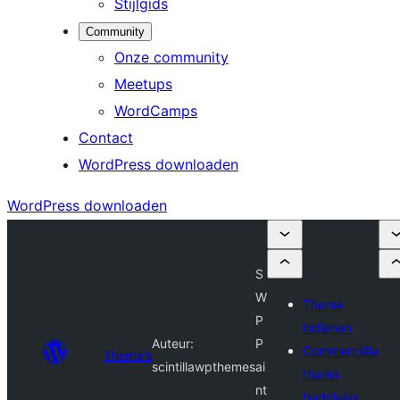
Stijlgids
Community
Onze community
Meetups
WordCamps
Contact
WordPress downloaden
WordPress downloaden
S
W
Thema
P
indienen
Auteur:
P
Commerciële
Thema’s
scintillawpthemes
ai
thema
nt
bedrijven