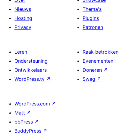
Nieuws
Thema's
Hosting
Plugins
Privacy
Patronen
Leren
Raak betrokken
Ondersteuning
Evenementen
Ontwikkelaars
Doneren
↗
WordPress.tv
↗
Swag
↗
WordPress.com
↗
Matt
↗
bbPress
↗
BuddyPress
↗