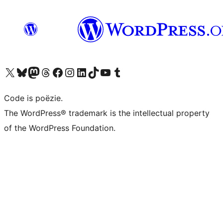
Bezoek ons X (voorheen Twitter) account
Bezoek ons Bluesky account
Bezoek ons Mastodon account
Bezoek ons Threads account
Onze Facebook pagina bezoeken
Bezoek ons Instagram account
Bezoek ons LinkedIn account
Bezoek ons TikTok account
Bezoek ons YouTube kanaal
Bezoek ons Tumblr account
Code is poëzie.
The WordPress® trademark is the intellectual property
of the WordPress Foundation.