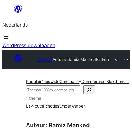
Ga
naar
Nederlands
de
inhoud
WordPress downloaden
Thema’s
Auteur: Ramiz Manked
BizFolio
Populair
Nieuwste
Community
Commercieel
Blokthema’s
Zoeken
1 thema
Lay-outs
Functies
Onderwerpen
Auteur: Ramiz Manked