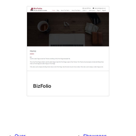
BizFolio
Over
Showcase