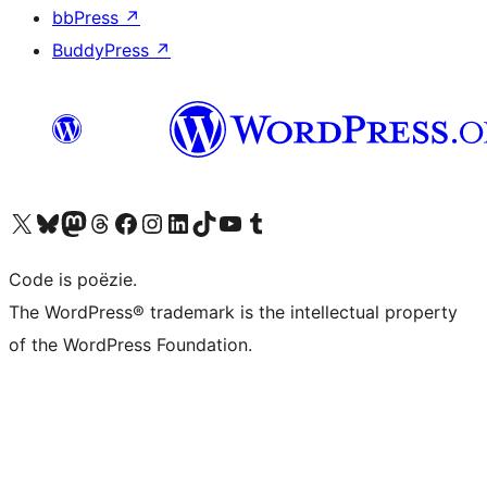
bbPress
↗
BuddyPress
↗
Bezoek ons X (voorheen Twitter) account
Bezoek ons Bluesky account
Bezoek ons Mastodon account
Bezoek ons Threads account
Onze Facebook pagina bezoeken
Bezoek ons Instagram account
Bezoek ons LinkedIn account
Bezoek ons TikTok account
Bezoek ons YouTube kanaal
Bezoek ons Tumblr account
Code is poëzie.
The WordPress® trademark is the intellectual property
of the WordPress Foundation.