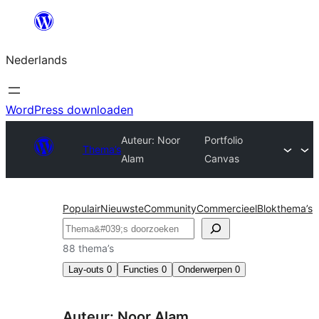
Ga
naar
Nederlands
de
inhoud
WordPress downloaden
Auteur: Noor
Portfolio
Thema’s
Alam
Canvas
Populair
Nieuwste
Community
Commercieel
Blokthema’s
Zoeken
88 thema’s
Lay-outs
0
Functies
0
Onderwerpen
0
Auteur: Noor Alam