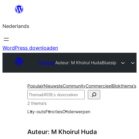
Ga
naar
Nederlands
de
inhoud
WordPress downloaden
Thema’s
Auteur: M Khoirul Huda
Bluesip
Populair
Nieuwste
Community
Commercieel
Blokthema’s
Zoeken
2 thema’s
Lay-outs
Functies
Onderwerpen
Auteur: M Khoirul Huda