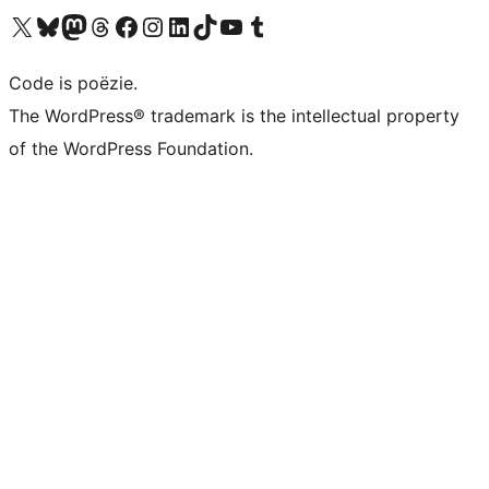
Bezoek ons X (voorheen Twitter) account
Bezoek ons Bluesky account
Bezoek ons Mastodon account
Bezoek ons Threads account
Onze Facebook pagina bezoeken
Bezoek ons Instagram account
Bezoek ons LinkedIn account
Bezoek ons TikTok account
Bezoek ons YouTube kanaal
Bezoek ons Tumblr account
Code is poëzie.
The WordPress® trademark is the intellectual property
of the WordPress Foundation.