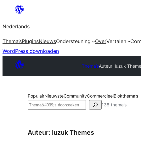
Ga
naar
Nederlands
de
inhoud
Thema’s
Plugins
Nieuws
Ondersteuning
Over
Vertalen
Com
WordPress downloaden
Thema’s
Auteur: luzuk Them
Populair
Nieuwste
Community
Commercieel
Blokthema’s
Zoeken
138 thema’s
Auteur: luzuk Themes