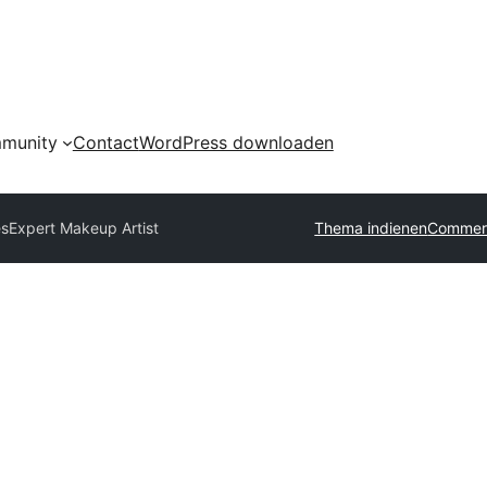
munity
Contact
WordPress downloaden
es
Expert Makeup Artist
Thema indienen
Commerc