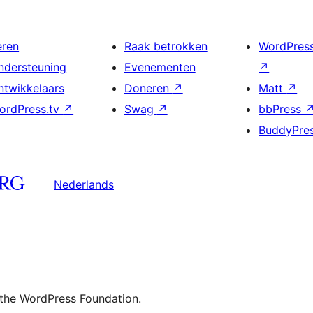
eren
Raak betrokken
WordPres
ndersteuning
Evenementen
↗
ntwikkelaars
Doneren
↗
Matt
↗
ordPress.tv
↗
Swag
↗
bbPress
BuddyPre
Nederlands
 the WordPress Foundation.