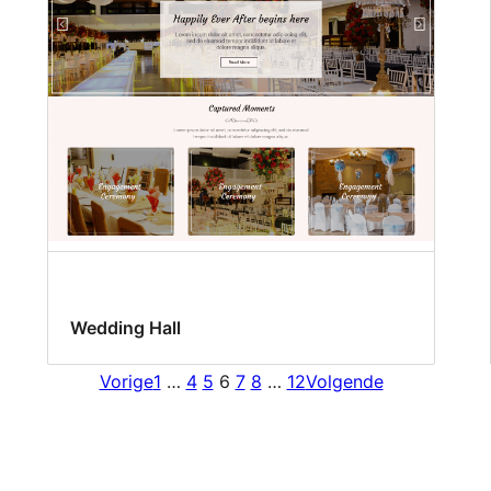
Wedding Hall
Vorige
1
…
4
5
6
7
8
…
12
Volgende