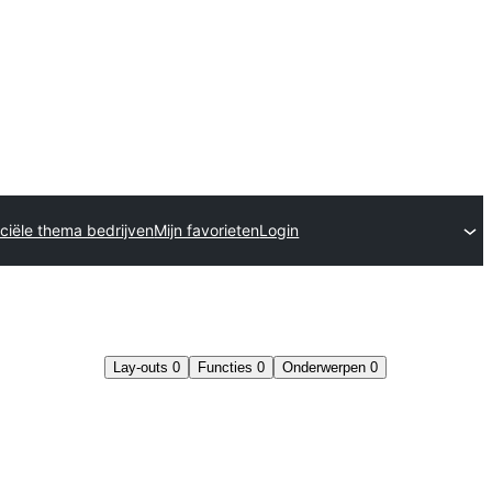
iële thema bedrijven
Mijn favorieten
Login
Lay-outs
0
Functies
0
Onderwerpen
0