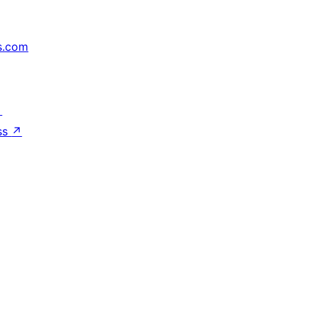
s.com
↗
ss
↗