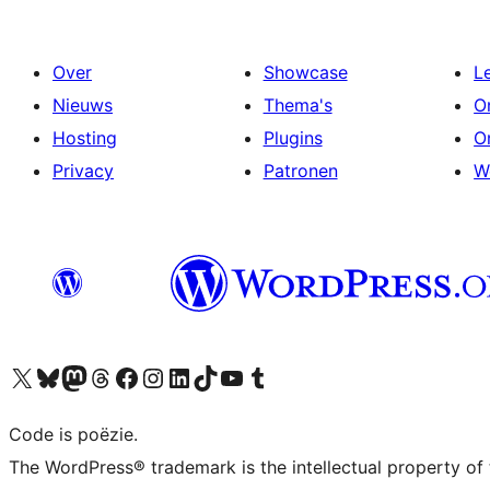
Over
Showcase
L
Nieuws
Thema's
O
Hosting
Plugins
O
Privacy
Patronen
W
Bezoek ons X (voorheen Twitter) account
Bezoek ons Bluesky account
Bezoek ons Mastodon account
Bezoek ons Threads account
Onze Facebook pagina bezoeken
Bezoek ons Instagram account
Bezoek ons LinkedIn account
Bezoek ons TikTok account
Bezoek ons YouTube kanaal
Bezoek ons Tumblr account
Code is poëzie.
The WordPress® trademark is the intellectual property of