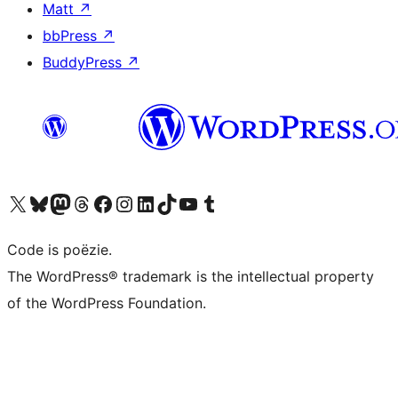
Matt
↗
bbPress
↗
BuddyPress
↗
Bezoek ons X (voorheen Twitter) account
Bezoek ons Bluesky account
Bezoek ons Mastodon account
Bezoek ons Threads account
Onze Facebook pagina bezoeken
Bezoek ons Instagram account
Bezoek ons LinkedIn account
Bezoek ons TikTok account
Bezoek ons YouTube kanaal
Bezoek ons Tumblr account
Code is poëzie.
The WordPress® trademark is the intellectual property
of the WordPress Foundation.