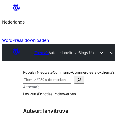
Ga
naar
Nederlands
de
inhoud
WordPress downloaden
Thema’s
Auteur: lanvitruve
Blogs Up
Populair
Nieuwste
Community
Commercieel
Blokthema’s
Zoeken
4 thema’s
Lay-outs
Functies
Onderwerpen
Auteur: lanvitruve