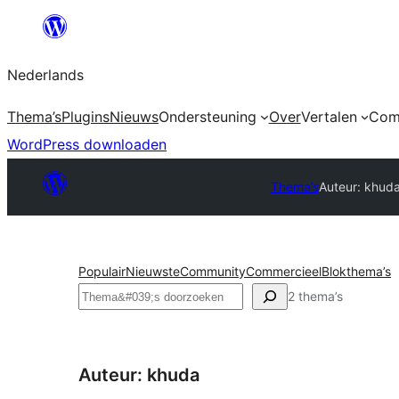
Ga
naar
Nederlands
de
inhoud
Thema’s
Plugins
Nieuws
Ondersteuning
Over
Vertalen
Com
WordPress downloaden
Thema’s
Auteur: khud
Populair
Nieuwste
Community
Commercieel
Blokthema’s
Zoeken
2 thema’s
Auteur: khuda