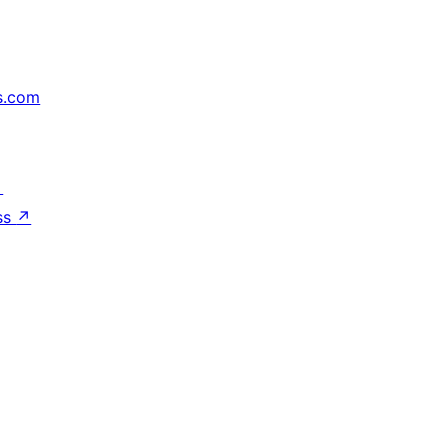
s.com
↗
ss
↗