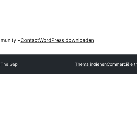
munity
Contact
WordPress downloaden
a
The Gap
Thema indienen
Commerciële t