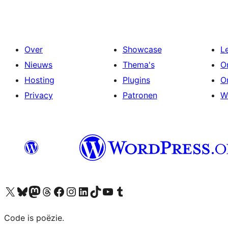
Over
Showcase
L
Nieuws
Thema's
O
Hosting
Plugins
O
Privacy
Patronen
W
Bezoek ons X (voorheen Twitter) account
Bezoek ons Bluesky account
Bezoek ons Mastodon account
Bezoek ons Threads account
Onze Facebook pagina bezoeken
Bezoek ons Instagram account
Bezoek ons LinkedIn account
Bezoek ons TikTok account
Bezoek ons YouTube kanaal
Bezoek ons Tumblr account
Code is poëzie.