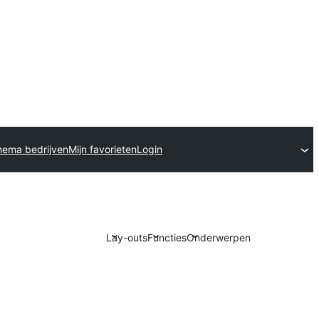
hema bedrijven
Mijn favorieten
Login
Lay-outs
Functies
Onderwerpen