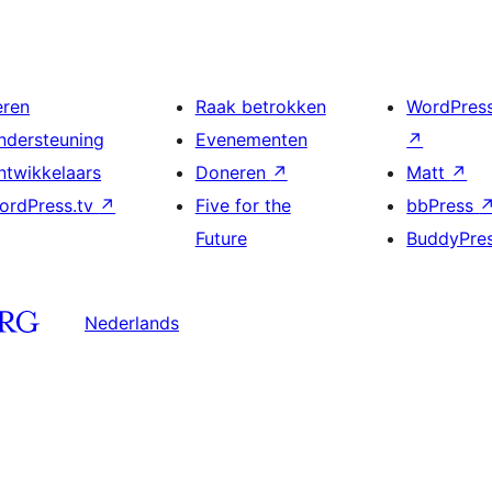
eren
Raak betrokken
WordPres
ndersteuning
Evenementen
↗
ntwikkelaars
Doneren
↗
Matt
↗
ordPress.tv
↗
Five for the
bbPress
Future
BuddyPre
Nederlands