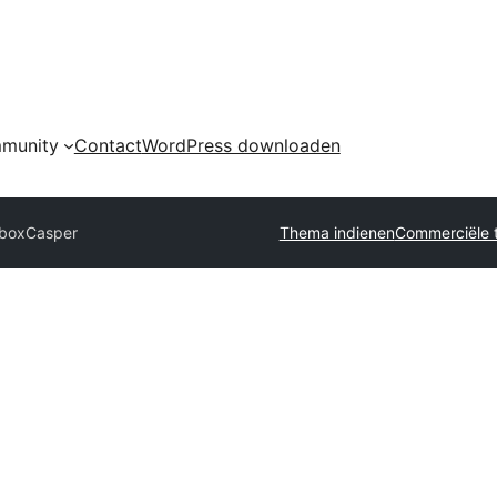
munity
Contact
WordPress downloaden
ebox
Casper
Thema indienen
Commerciële 