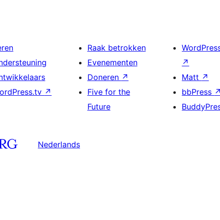
eren
Raak betrokken
WordPres
ndersteuning
Evenementen
↗
ntwikkelaars
Doneren
↗
Matt
↗
ordPress.tv
↗
Five for the
bbPress
Future
BuddyPre
Nederlands