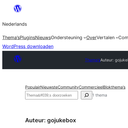
Ga
naar
Nederlands
de
inhoud
Thema’s
Plugins
Nieuws
Ondersteuning
Over
Vertalen
Com
WordPress downloaden
Thema’s
Auteur: gojuk
Populair
Nieuwste
Community
Commercieel
Blokthema’s
Zoeken
1 thema
Auteur: gojukebox