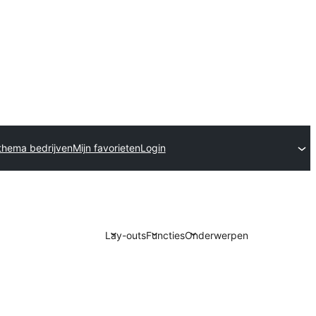
thema bedrijven
Mijn favorieten
Login
Lay-outs
Functies
Onderwerpen