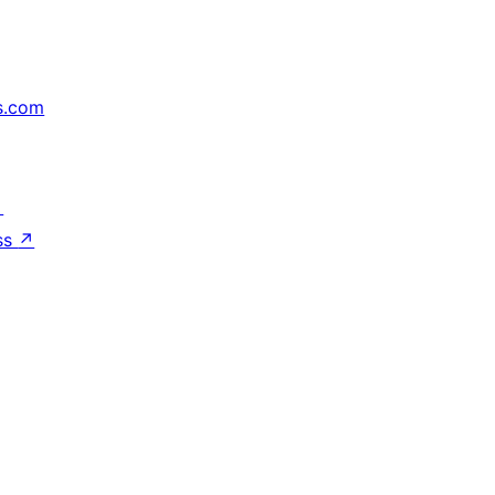
s.com
↗
ss
↗