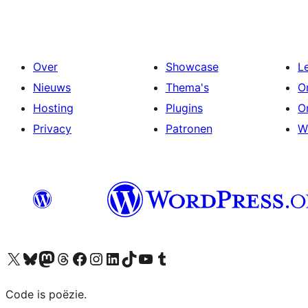
Over
Showcase
L
Nieuws
Thema's
O
Hosting
Plugins
O
Privacy
Patronen
W
Bezoek ons X (voorheen Twitter) account
Bezoek ons Bluesky account
Bezoek ons Mastodon account
Bezoek ons Threads account
Onze Facebook pagina bezoeken
Bezoek ons Instagram account
Bezoek ons LinkedIn account
Bezoek ons TikTok account
Bezoek ons YouTube kanaal
Bezoek ons Tumblr account
Code is poëzie.