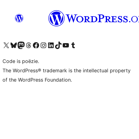
Bezoek ons X (voorheen Twitter) account
Bezoek ons Bluesky account
Bezoek ons Mastodon account
Bezoek ons Threads account
Onze Facebook pagina bezoeken
Bezoek ons Instagram account
Bezoek ons LinkedIn account
Bezoek ons TikTok account
Bezoek ons YouTube kanaal
Bezoek ons Tumblr account
Code is poëzie.
The WordPress® trademark is the intellectual property
of the WordPress Foundation.