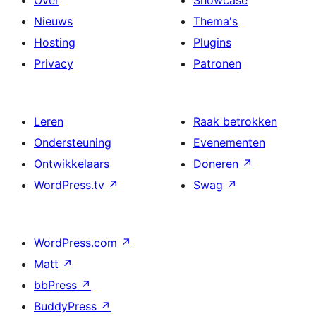
Nieuws
Thema's
Hosting
Plugins
Privacy
Patronen
Leren
Raak betrokken
Ondersteuning
Evenementen
Ontwikkelaars
Doneren
↗
WordPress.tv
↗
Swag
↗
WordPress.com
↗
Matt
↗
bbPress
↗
BuddyPress
↗