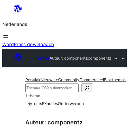
Ga
naar
Nederlands
de
inhoud
WordPress downloaden
Thema’s
Auteur: componentz
componentz
Populair
Nieuwste
Community
Commercieel
Blokthema’s
Zoeken
1 thema
Lay-outs
Functies
Onderwerpen
Auteur: componentz