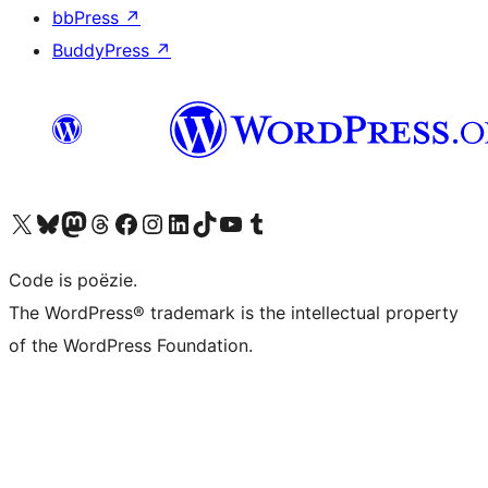
bbPress
↗
BuddyPress
↗
Bezoek ons X (voorheen Twitter) account
Bezoek ons Bluesky account
Bezoek ons Mastodon account
Bezoek ons Threads account
Onze Facebook pagina bezoeken
Bezoek ons Instagram account
Bezoek ons LinkedIn account
Bezoek ons TikTok account
Bezoek ons YouTube kanaal
Bezoek ons Tumblr account
Code is poëzie.
The WordPress® trademark is the intellectual property
of the WordPress Foundation.