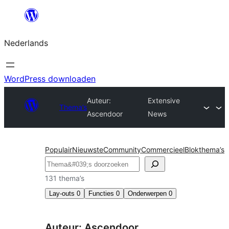
Ga
naar
Nederlands
de
inhoud
WordPress downloaden
Auteur:
Extensive
Thema’s
Ascendoor
News
Populair
Nieuwste
Community
Commercieel
Blokthema’s
Zoeken
131 thema’s
Lay-outs
0
Functies
0
Onderwerpen
0
Auteur: Ascendoor