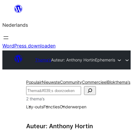
Ga
naar
Nederlands
de
inhoud
WordPress downloaden
Thema’s
Auteur: Anthony Hortin
Ephemeris
Populair
Nieuwste
Community
Commercieel
Blokthema’s
Zoeken
2 thema’s
Lay-outs
Functies
Onderwerpen
Auteur: Anthony Hortin