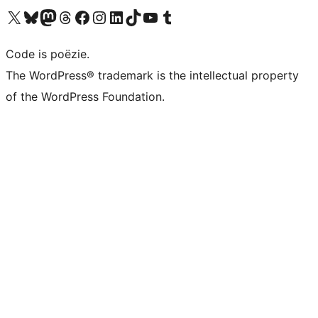
Bezoek ons X (voorheen Twitter) account
Bezoek ons Bluesky account
Bezoek ons Mastodon account
Bezoek ons Threads account
Onze Facebook pagina bezoeken
Bezoek ons Instagram account
Bezoek ons LinkedIn account
Bezoek ons TikTok account
Bezoek ons YouTube kanaal
Bezoek ons Tumblr account
Code is poëzie.
The WordPress® trademark is the intellectual property
of the WordPress Foundation.