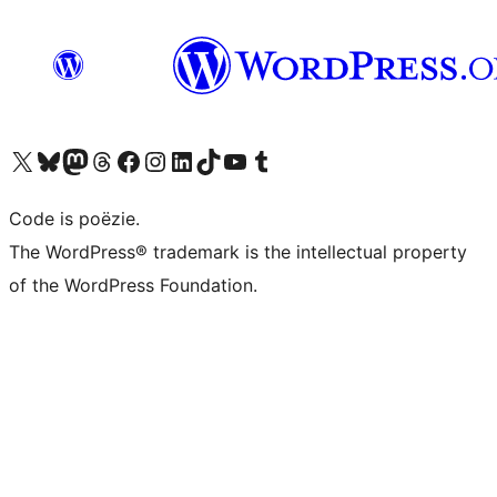
Bezoek ons X (voorheen Twitter) account
Bezoek ons Bluesky account
Bezoek ons Mastodon account
Bezoek ons Threads account
Onze Facebook pagina bezoeken
Bezoek ons Instagram account
Bezoek ons LinkedIn account
Bezoek ons TikTok account
Bezoek ons YouTube kanaal
Bezoek ons Tumblr account
Code is poëzie.
The WordPress® trademark is the intellectual property
of the WordPress Foundation.