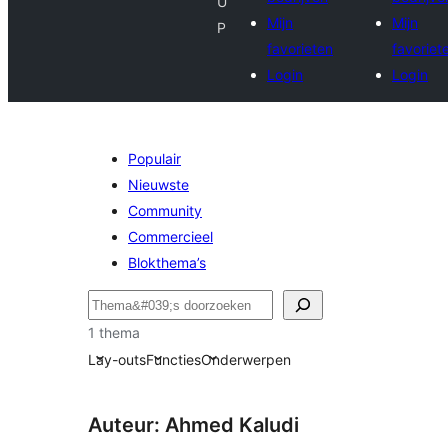
U
Mijn
Mijn
P
favorieten
favoriet
Login
Login
Populair
Nieuwste
Community
Commercieel
Blokthema’s
Zoeken
1 thema
Lay-outs
Functies
Onderwerpen
Auteur: Ahmed Kaludi