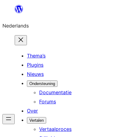
Ga
naar
Nederlands
de
inhoud
Thema’s
Plugins
Nieuws
Ondersteuning
Documentatie
Forums
Over
Vertalen
Vertaalproces