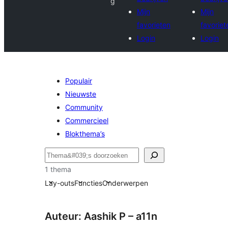
g
Mijn
Mijn
favorieten
favoriet
Login
Login
Populair
Nieuwste
Community
Commercieel
Blokthema’s
Zoeken
1 thema
Lay-outs
Functies
Onderwerpen
Auteur: Aashik P – a11n