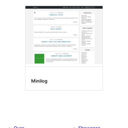
Minilog
Over
Showcase