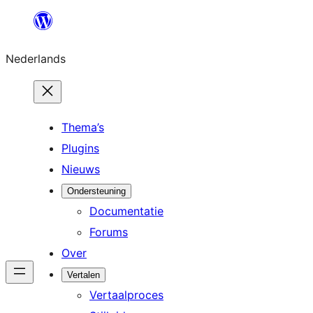
Ga
naar
Nederlands
de
inhoud
Thema’s
Plugins
Nieuws
Ondersteuning
Documentatie
Forums
Over
Vertalen
Vertaalproces