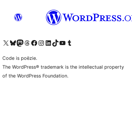
Bezoek ons X (voorheen Twitter) account
Bezoek ons Bluesky account
Bezoek ons Mastodon account
Bezoek ons Threads account
Onze Facebook pagina bezoeken
Bezoek ons Instagram account
Bezoek ons LinkedIn account
Bezoek ons TikTok account
Bezoek ons YouTube kanaal
Bezoek ons Tumblr account
Code is poëzie.
The WordPress® trademark is the intellectual property
of the WordPress Foundation.