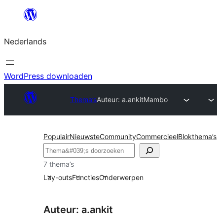
Ga
naar
Nederlands
de
inhoud
WordPress downloaden
Thema’s
Auteur: a.ankit
Mambo
Populair
Nieuwste
Community
Commercieel
Blokthema’s
Zoeken
7 thema’s
Lay-outs
Functies
Onderwerpen
Auteur: a.ankit