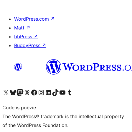
WordPress.com
↗
Matt
↗
bbPress
↗
BuddyPress
↗
Bezoek ons X (voorheen Twitter) account
Bezoek ons Bluesky account
Bezoek ons Mastodon account
Bezoek ons Threads account
Onze Facebook pagina bezoeken
Bezoek ons Instagram account
Bezoek ons LinkedIn account
Bezoek ons TikTok account
Bezoek ons YouTube kanaal
Bezoek ons Tumblr account
Code is poëzie.
The WordPress® trademark is the intellectual property
of the WordPress Foundation.