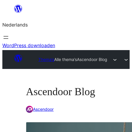
Ga
naar
Nederlands
de
inhoud
WordPress downloaden
Thema’s
Alle thema’s
Ascendoor Blog
Ascendoor Blog
Ascendoor