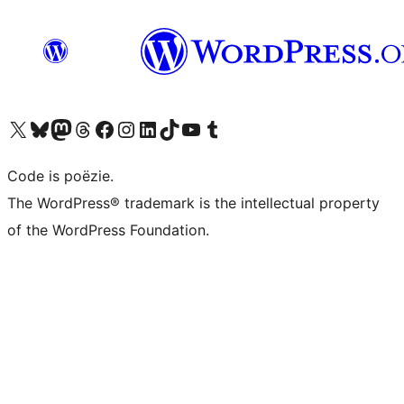
Bezoek ons X (voorheen Twitter) account
Bezoek ons Bluesky account
Bezoek ons Mastodon account
Bezoek ons Threads account
Onze Facebook pagina bezoeken
Bezoek ons Instagram account
Bezoek ons LinkedIn account
Bezoek ons TikTok account
Bezoek ons YouTube kanaal
Bezoek ons Tumblr account
Code is poëzie.
The WordPress® trademark is the intellectual property
of the WordPress Foundation.