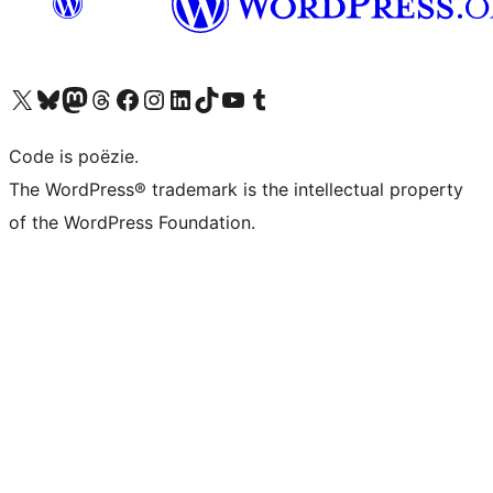
Bezoek ons X (voorheen Twitter) account
Bezoek ons Bluesky account
Bezoek ons Mastodon account
Bezoek ons Threads account
Onze Facebook pagina bezoeken
Bezoek ons Instagram account
Bezoek ons LinkedIn account
Bezoek ons TikTok account
Bezoek ons YouTube kanaal
Bezoek ons Tumblr account
Code is poëzie.
The WordPress® trademark is the intellectual property
of the WordPress Foundation.