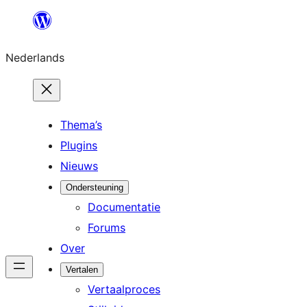
Ga
naar
Nederlands
de
inhoud
Thema’s
Plugins
Nieuws
Ondersteuning
Documentatie
Forums
Over
Vertalen
Vertaalproces