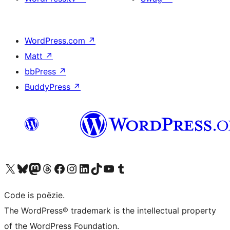
WordPress.com
↗
Matt
↗
bbPress
↗
BuddyPress
↗
Bezoek ons X (voorheen Twitter) account
Bezoek ons Bluesky account
Bezoek ons Mastodon account
Bezoek ons Threads account
Onze Facebook pagina bezoeken
Bezoek ons Instagram account
Bezoek ons LinkedIn account
Bezoek ons TikTok account
Bezoek ons YouTube kanaal
Bezoek ons Tumblr account
Code is poëzie.
The WordPress® trademark is the intellectual property
of the WordPress Foundation.