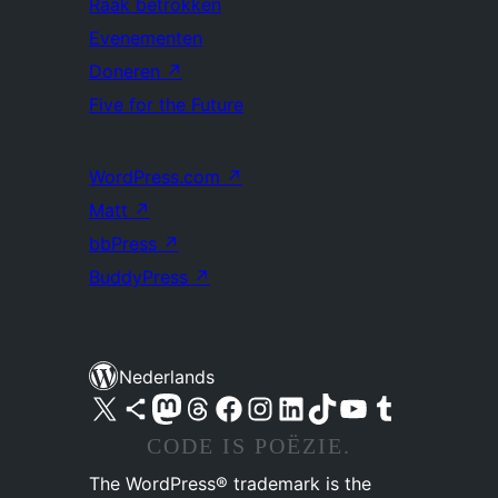
Raak betrokken
Evenementen
Doneren
↗
Five for the Future
WordPress.com
↗
Matt
↗
bbPress
↗
BuddyPress
↗
Nederlands
Bezoek ons X (voorheen Twitter) account
Bezoek ons Bluesky account
Bezoek ons Mastodon account
Bezoek ons Threads account
Onze Facebook pagina bezoeken
Bezoek ons Instagram account
Bezoek ons LinkedIn account
Bezoek ons TikTok account
Bezoek ons YouTube kanaal
Bezoek ons Tumblr account
CODE IS POËZIE.
The WordPress® trademark is the