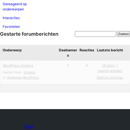
Gereageerd op
onderwerpen
Interacties
Favorieten
Gestarte forumberichten
Onderwerp
Deelnemer
Reacties
Laatste bericht
s
WordPress Hosting
5
4
16 jaren, 1
maand geleden
Gestart door:
zhrance
in:
Algemeen WordPress
Mathieu Scholtes
Over