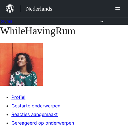
Ga
Nederlands
naar
de
Forums
WhileHavingRum
Ga
inhoud
naar
de
inhoud
Profiel
Gestarte onderwerpen
Reacties aangemaakt
Gereageerd op onderwerpen