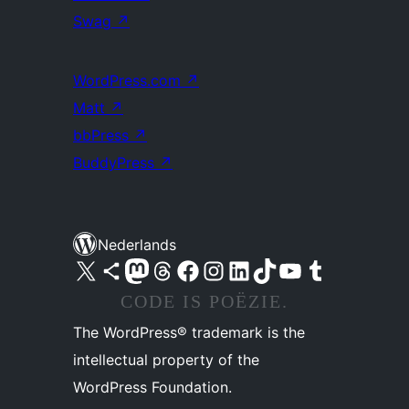
Swag
↗
WordPress.com
↗
Matt
↗
bbPress
↗
BuddyPress
↗
Nederlands
Bezoek ons X (voorheen Twitter) account
Bezoek ons Bluesky account
Bezoek ons Mastodon account
Bezoek ons Threads account
Onze Facebook pagina bezoeken
Bezoek ons Instagram account
Bezoek ons LinkedIn account
Bezoek ons TikTok account
Bezoek ons YouTube kanaal
Bezoek ons Tumblr account
CODE IS POËZIE.
The WordPress® trademark is the
intellectual property of the
WordPress Foundation.