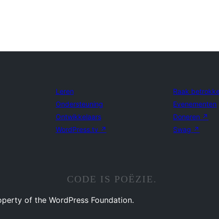
Leren
Raak betrokk
Ondersteuning
Evenementen
Ontwikkelaars
Doneren
↗
WordPress.tv
↗
Swag
↗
CODE IS POËZIE.
operty of the WordPress Foundation.