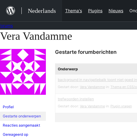
Ga
Nederlands
Thema's
Plugins
Nieuws
Ond
naar
de
Forums
inhoud
Vera Vandamme
Ga
naar
Gestarte forumberichten
de
inhoud
Onderwerp
background in navigatiebalk toont niet goed in
Gestart door:
Vera Vandamme
in:
Thema en CSS/
trefwoorden instellen
Gestart door:
Vera Vandamme
in:
Plugin vragen
Profiel
Gestarte onderwerpen
Reacties aangemaakt
Gereageerd op