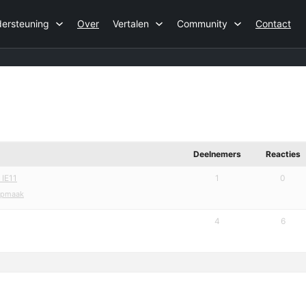
ersteuning
Over
Vertalen
Community
Contact
Deelnemers
Reacties
 IE11
1
0
opmaak
4
6