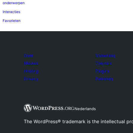
onderwerpen
Interacties
Favorieten
Over
Showcase
Nieuws
Thema's
Hosting
Plugins
Privacy
Patronen
Nederlands
The WordPress® trademark is the intellectual pr