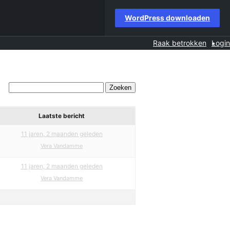
WordPress downloaden
Raak betrokken
Login
Laatste bericht
11 jaren, 2 maanden geleden
Vera Vandamme
11 jaren, 2 maanden geleden
Vera Vandamme