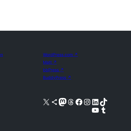
en
WordPress.com
↗
Matt
↗
bbPress
↗
BuddyPress
↗
Bezoek ons X (voorheen Twitter) account
Bezoek ons Bluesky account
Bezoek ons Mastodon account
Bezoek ons Threads account
Onze Facebook pagina bezoeken
Bezoek ons Instagram account
Bezoek ons LinkedIn account
Bezoek ons TikTok account
Bezoek ons YouTube kanaal
Bezoek ons Tumblr account