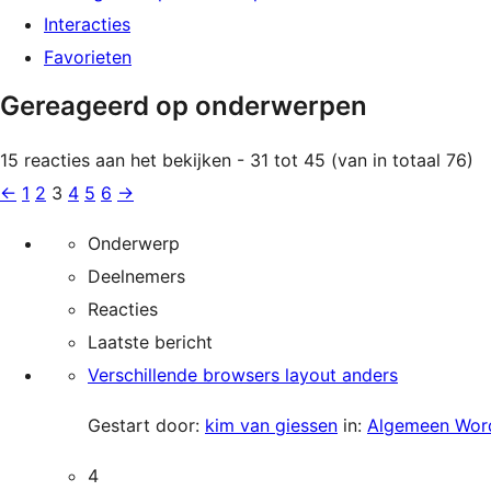
Interacties
Favorieten
Gereageerd op onderwerpen
15 reacties aan het bekijken - 31 tot 45 (van in totaal 76)
←
1
2
3
4
5
6
→
Onderwerp
Deelnemers
Reacties
Laatste bericht
Verschillende browsers layout anders
Gestart door:
kim van giessen
in:
Algemeen Wor
4