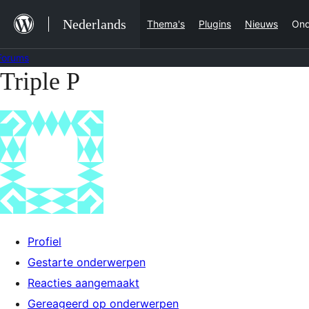
Ga
Nederlands
Thema's
Plugins
Nieuws
Ond
naar
de
Forums
inhoud
Triple P
Ga
naar
de
inhoud
Profiel
Gestarte onderwerpen
Reacties aangemaakt
Gereageerd op onderwerpen