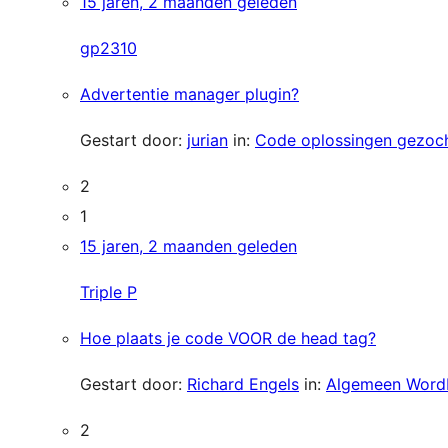
15 jaren, 2 maanden geleden
gp2310
Advertentie manager plugin?
Gestart door:
jurian
in:
Code oplossingen gezoc
2
1
15 jaren, 2 maanden geleden
Triple P
Hoe plaats je code VOOR de head tag?
Gestart door:
Richard Engels
in:
Algemeen Word
2