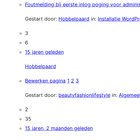
Foutmelding bij eerste inlog poging voor adminis
Gestart door:
Hobbelpaard
in:
Installatie WordP
3
6
15 jaren geleden
Hobbelpaard
Bewerken pagina
1
2
3
Gestart door:
beautyfashionlifestyle
in:
Algemee
2
35
15 jaren, 2 maanden geleden