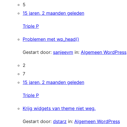
5
15 jaren, 2 maanden geleden
Triple P
Problemen met wp_head()
Gestart door:
sanjeevm
in:
Algemeen WordPress
2
7
15 jaren, 2 maanden geleden
Triple P
Krijg widgets van theme niet weg.
Gestart door:
dstarz
in:
Algemeen WordPress