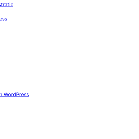
tratie
ress
n WordPress