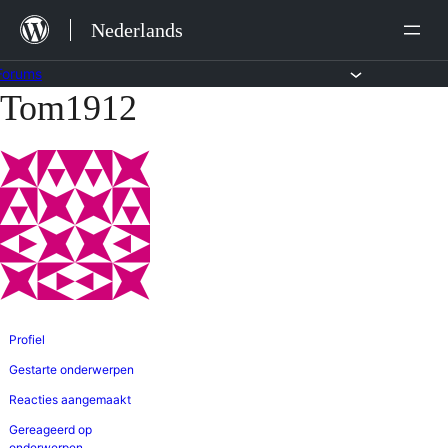
Ga
Nederlands
naar
de
Forums
Tom1912
Ga
inhoud
naar
de
inhoud
Profiel
Gestarte onderwerpen
Reacties aangemaakt
Gereageerd op
onderwerpen