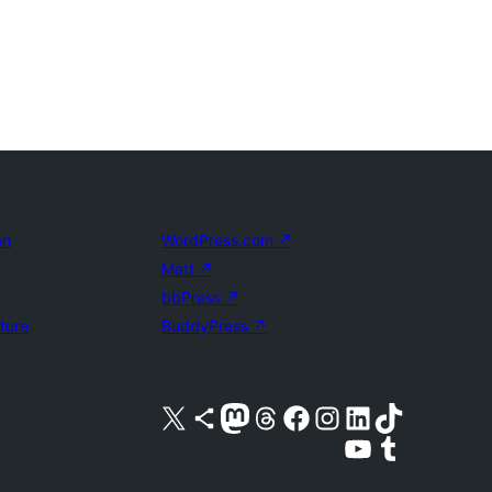
en
WordPress.com
↗
Matt
↗
bbPress
↗
uture
BuddyPress
↗
Bezoek ons X (voorheen Twitter) account
Bezoek ons Bluesky account
Bezoek ons Mastodon account
Bezoek ons Threads account
Onze Facebook pagina bezoeken
Bezoek ons Instagram account
Bezoek ons LinkedIn account
Bezoek ons TikTok account
Bezoek ons YouTube kanaal
Bezoek ons Tumblr account