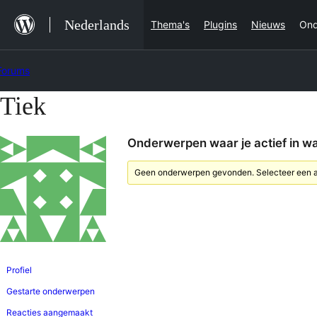
Ga
Nederlands
Thema's
Plugins
Nieuws
Ond
naar
de
Forums
inhoud
Tiek
Ga
naar
Onderwerpen waar je actief in w
de
inhoud
Geen onderwerpen gevonden. Selecteer een an
Profiel
Gestarte onderwerpen
Reacties aangemaakt