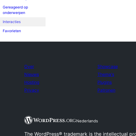
Gereageerd op
onderwerpen
Interacties
Favorieten
Over
Showcase
Nieuws
Thema's
Hosting
Plugins
Privacy
Patronen
Nederlands
The WordPress® trademark is the intellectual pr