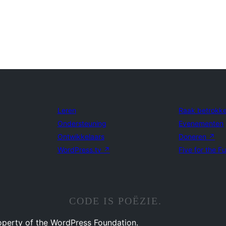
Leren
Raak betrokk
Ondersteuning
Evenementen
Ontwikkelaars
Doneren
↗
WordPress.tv
↗
Five for the F
CODE IS POËZIE.
operty of the WordPress Foundation.