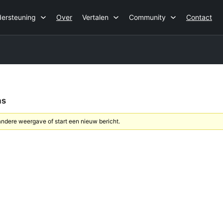
ersteuning
Over
Vertalen
Community
Contact
as
dere weergave of start een nieuw bericht.