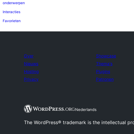
onderwerpen
Interacties
Favorieten
Over
Showcase
Nieuws
Thema's
Hosting
Plugins
Privacy
Patronen
Nederlands
The WordPress® trademark is the intellectual pr