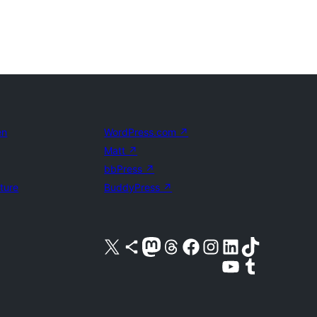
en
WordPress.com
↗
Matt
↗
bbPress
↗
uture
BuddyPress
↗
Bezoek ons X (voorheen Twitter) account
Bezoek ons Bluesky account
Bezoek ons Mastodon account
Bezoek ons Threads account
Onze Facebook pagina bezoeken
Bezoek ons Instagram account
Bezoek ons LinkedIn account
Bezoek ons TikTok account
Bezoek ons YouTube kanaal
Bezoek ons Tumblr account