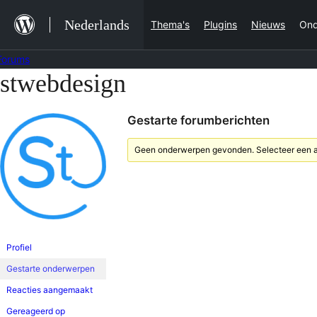
Ga
Nederlands
Thema's
Plugins
Nieuws
Ond
naar
de
Forums
inhoud
stwebdesign
Ga
naar
Gestarte forumberichten
de
inhoud
Geen onderwerpen gevonden. Selecteer een an
Profiel
Gestarte onderwerpen
Reacties aangemaakt
Gereageerd op