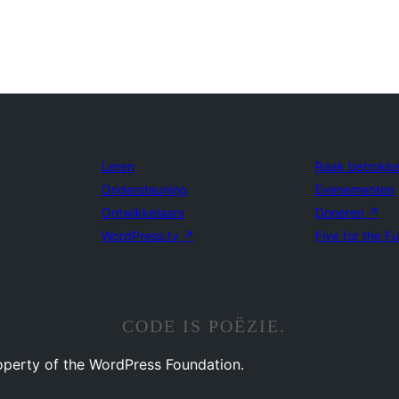
Leren
Raak betrokk
Ondersteuning
Evenementen
Ontwikkelaars
Doneren
↗
WordPress.tv
↗
Five for the F
CODE IS POËZIE.
operty of the WordPress Foundation.