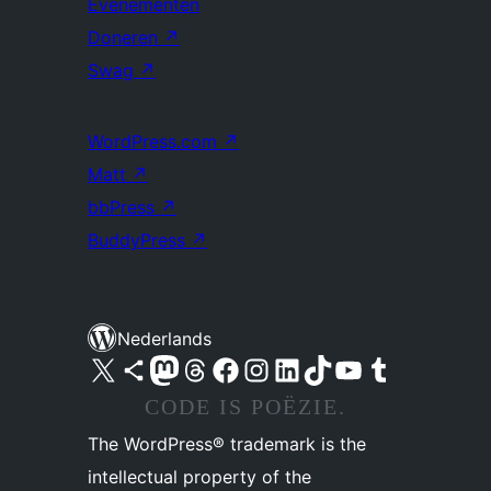
Evenementen
Doneren
↗
Swag
↗
WordPress.com
↗
Matt
↗
bbPress
↗
BuddyPress
↗
Nederlands
Bezoek ons X (voorheen Twitter) account
Bezoek ons Bluesky account
Bezoek ons Mastodon account
Bezoek ons Threads account
Onze Facebook pagina bezoeken
Bezoek ons Instagram account
Bezoek ons LinkedIn account
Bezoek ons TikTok account
Bezoek ons YouTube kanaal
Bezoek ons Tumblr account
CODE IS POËZIE.
The WordPress® trademark is the
intellectual property of the