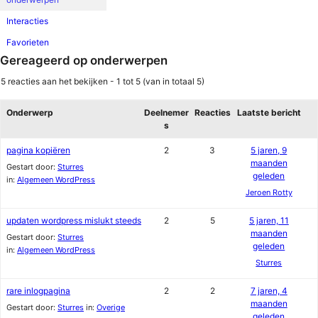
Interacties
Favorieten
Gereageerd op onderwerpen
5 reacties aan het bekijken - 1 tot 5 (van in totaal 5)
Onderwerp
Deelnemer
Reacties
Laatste bericht
s
pagina kopiëren
2
3
5 jaren, 9
maanden
Gestart door:
Sturres
geleden
in:
Algemeen WordPress
Jeroen Rotty
updaten wordpress mislukt steeds
2
5
5 jaren, 11
maanden
Gestart door:
Sturres
geleden
in:
Algemeen WordPress
Sturres
rare inlogpagina
2
2
7 jaren, 4
maanden
Gestart door:
Sturres
in:
Overige
geleden