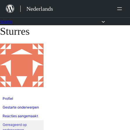
Ga
Nederlands
naar
de
Forums
Sturres
Ga
inhoud
naar
de
inhoud
Profiel
Gestarte onderwerpen
Reacties aangemaakt
Gereageerd op
onderwerpen