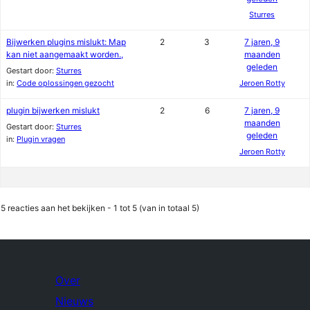
Sturres
Bijwerken plugins mislukt: Map
2
3
7 jaren, 9
kan niet aangemaakt worden.,
maanden
geleden
Gestart door:
Sturres
in:
Code oplossingen gezocht
Jeroen Rotty
plugin bijwerken mislukt
2
6
7 jaren, 9
maanden
Gestart door:
Sturres
geleden
in:
Plugin vragen
Jeroen Rotty
5 reacties aan het bekijken - 1 tot 5 (van in totaal 5)
Over
Nieuws