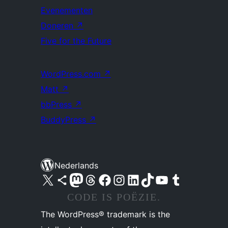
Evenementen
Doneren
↗
Five for the Future
WordPress.com
↗
Matt
↗
bbPress
↗
BuddyPress
↗
Nederlands
Bezoek ons X (voorheen Twitter) account
Bezoek ons Bluesky account
Bezoek ons Mastodon account
Bezoek ons Threads account
Onze Facebook pagina bezoeken
Bezoek ons Instagram account
Bezoek ons LinkedIn account
Bezoek ons TikTok account
Bezoek ons YouTube kanaal
Bezoek ons Tumblr account
CODE IS POËZIE.
The WordPress® trademark is the