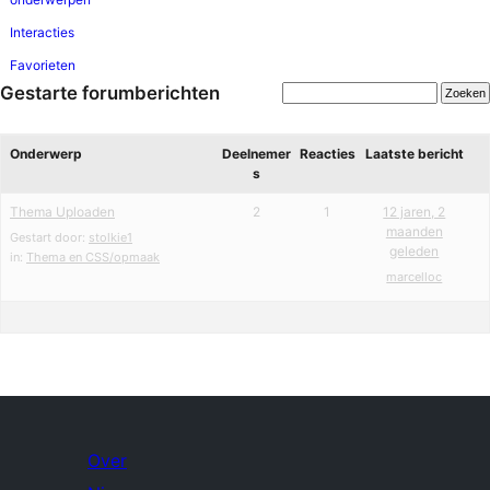
Interacties
Favorieten
Gestarte forumberichten
Onderwerp
Deelnemer
Reacties
Laatste bericht
s
Thema Uploaden
2
1
12 jaren, 2
maanden
Gestart door:
stolkie1
geleden
in:
Thema en CSS/opmaak
marcelloc
Over