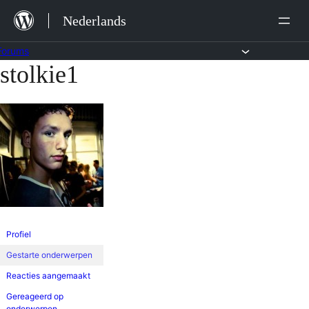
Ga
Nederlands
naar
de
Forums
stolkie1
Ga
inhoud
naar
de
inhoud
Profiel
Gestarte onderwerpen
Reacties aangemaakt
Gereageerd op
onderwerpen